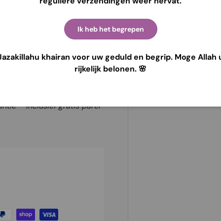
reguliere verzendingen weer hervat.
ebruik of speciale
Ik heb het begrepen
d met oog voor detail
Jazakillahu khairan voor uw geduld en begrip. Moge Allah 
utfit, de Tunik Lulu is jouw
rijkelijk belonen. 🌸
b en rok voor een complete,
tie – inclusief gratis parel