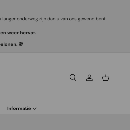
ts langer onderweg zijn dan u van ons gewend bent.
gen weer hervat.
belonen. 🌸
Recherche
Se connecter
Panier
g
Informatie