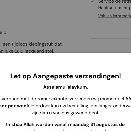
Service de retr
Habituellement p
Voir les informat
eid
 een tijdloos kledingstuk dat
n luxe Lulu jacquard stof,
m uitstraling die perfect
Let op Aangepaste verzendingen!
Assalamu 'alaykum,
dige stof met een elegante
n verband met de zomervakantie verzenden wij momenteel
é
an- en uittrekken
eer per week
. Hierdoor kan uw bestelling iets langer onderw
zijn dan u van ons gewend bent.
orm die beweegt met je mee
grepen voor een verfijnde
In shaa Allah worden vanaf maandag 31 augustus de