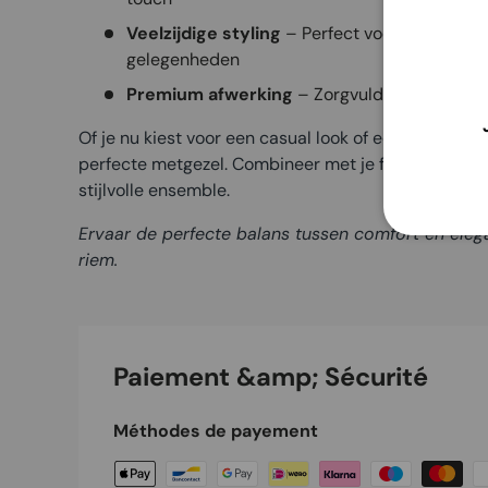
Veelzijdige styling
– Perfect voor dagelijks g
gelegenheden
Premium afwerking
– Zorgvuldig vervaardig
Of je nu kiest voor een casual look of een elegante o
perfecte metgezel. Combineer met je favoriete hija
stijlvolle ensemble.
Ervaar de perfecte balans tussen comfort en elegan
riem.
Paiement &amp; Sécurité
Méthodes de payement