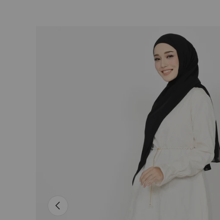
L’image 3 est maintenant disponible dans la vue de
Passer aux informations produits
Précédent