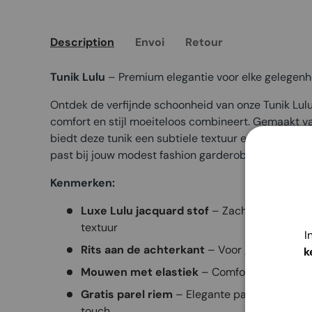
Description
Envoi
Retour
Tunik Lulu
– Premium elegantie voor elke gelegenh
Ontdek de verfijnde schoonheid van onze Tunik Lulu,
comfort en stijl moeiteloos combineert. Gemaakt va
biedt deze tunik een subtiele textuur en een premiu
past bij jouw modest fashion garderobe.
Kenmerken:
Luxe Lulu jacquard stof
– Zachte, hoogwaar
textuur
I
Rits aan de achterkant
– Voor gemakkelijk a
k
Mouwen met elastiek
– Comfortabele pasv
Gratis parel riem
– Elegante parel riem inbe
touch