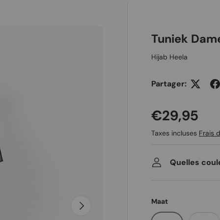
 galerie
Tuniek Dame
Hijab Heela
Partager:
Prix habit
€29,95
Taxes incluses
Frais d
Quelles coul
Maat
Suivant