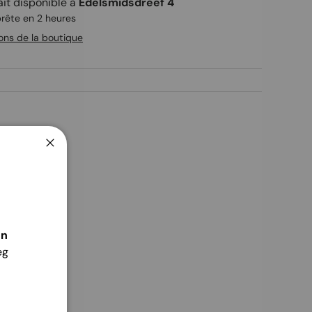
ait disponible à
Edelsmidsdreef 4
rête en 2 heures
ions de la boutique
Fermer
én
eg