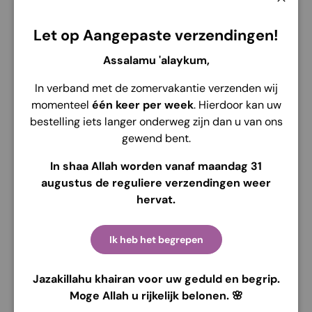
Voir les informations de la boutique
Ferme
Let op Aangepaste verzendingen!
Assalamu 'alaykum,
In verband met de zomervakantie verzenden wij
Description
Envoi
Retour
momenteel
één keer per week
. Hierdoor kan uw
bestelling iets langer onderweg zijn dan u van ons
Ce bel ensemble pour enfants est fabriqué à partir de
gewend bent.
tissu Crinkle premium, à base de coton mais avec des
propriétés extensibles, offrant un maximum de confort.
In shaa Allah worden vanaf maandag 31
Le tissu a une texture douce, n'est pas translucide et
augustus de reguliere verzendingen weer
peut être porté en toute saison, sans avoir à repasser.
hervat.
Cet ensemble est parfait pour les occasions formelles
et informelles, avec un design élégant doté d'un cordon
Ik heb het begrepen
de serrage et d'une fermeture éclair sur le devant pour
un enfilage et un retrait faciles. La ficelle peut
également servir d’accent décoratif qui rehausse la
Jazakillahu khairan voor uw geduld en begrip.
tenue. Cette abaya est livrée avec un hijab instantané
Moge Allah u rijkelijk belonen. 🌸