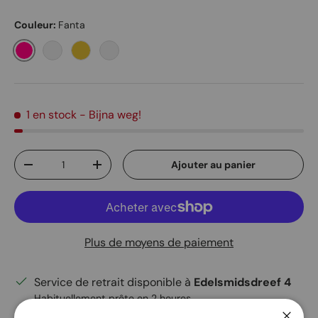
Couleur:
Fanta
Fanta
Denim Blue
Mustard
Teal Blue
1 en stock
- Bijna weg!
Qté
Ajouter au panier
Diminuer la quantité
Augmenter la quantité
Plus de moyens de paiement
Service de retrait disponible à
Edelsmidsdreef 4
Habituellement prête en 2 heures