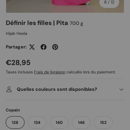
de
8
/
12
Définir les filles | Pita
700 g
Hijab Heela
Partager:
Prix habituel
€28,95
Taxes incluses
Frais de livraison
calculés lors du paiement.
Quelles couleurs sont disponibles?
Copain
128
134
140
146
152