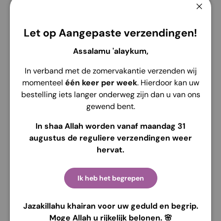
Ferme
Let op Aangepaste verzendingen!
Assalamu 'alaykum,
In verband met de zomervakantie verzenden wij
Service de retrait disponible à
Edelsmidsdreef 4
momenteel
één keer per week
. Hierdoor kan uw
Habituellement prête en 2 heures
bestelling iets langer onderweg zijn dan u van ons
Voir les informations de la boutique
gewend bent.
In shaa Allah worden vanaf maandag 31
augustus de reguliere verzendingen weer
hervat.
Description
Envoi
Retour
Ik heb het begrepen
Qomees Zein est le meilleur choix pour les frères qui
recherchent un style simple mais élégant. Conçu avec
Jazakillahu khairan voor uw geduld en begrip.
une silhouette simple, ce qomees donne un look
Moge Allah u rijkelijk belonen. 🌸