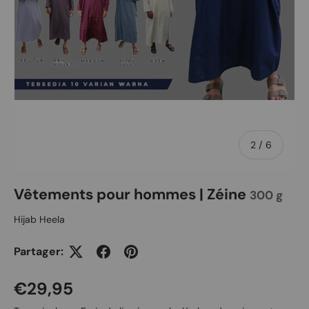
de
2
/
6
Vêtements pour hommes | Zéine
300 g
Hijab Heela
Partager:
Prix habituel
€29,95