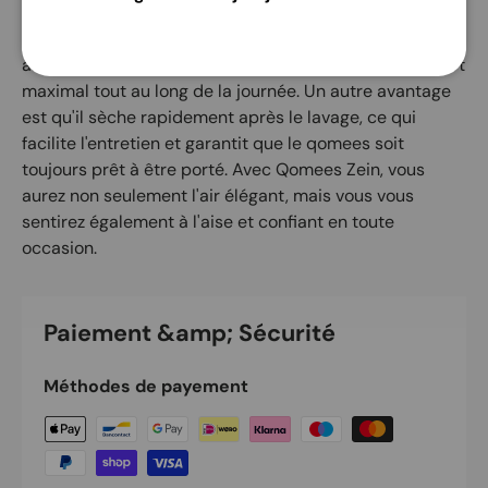
classique mais moderne. Fabriqué à partir de
matériaux Cotton Spun Polly de haute qualité qui
absorbent bien la transpiration, cela garantit un confort
maximal tout au long de la journée. Un autre avantage
est qu'il sèche rapidement après le lavage, ce qui
facilite l'entretien et garantit que le qomees soit
toujours prêt à être porté. Avec Qomees Zein, vous
aurez non seulement l'air élégant, mais vous vous
sentirez également à l'aise et confiant en toute
occasion.
Paiement &amp; Sécurité
Méthodes de payement