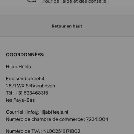
Pour de l’aide et des conseils !
Retour en haut
COORDONNÉES:
Hijab Heela
Edelsmidsdreef 4
2871 WX Schoonhoven
Tél : +31 623468315
les Pays-Bas
Courriel : Info@HijabHeela.nl
Numéro de chambre de commerce : 72241004
Numéro de TVA : NL002518171B02