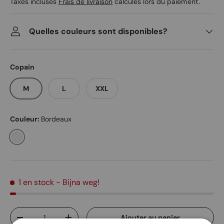
Taxes incluses
Frais de livraison
calculés lors du paiement.
Quelles couleurs sont disponibles?
Copain
M
L
XXL
Couleur:
Bordeaux
Bordeaux
1 en stock
- Bijna weg!
Qté
Ajouter au panier
Diminuer la quantité
Augmenter la quantité