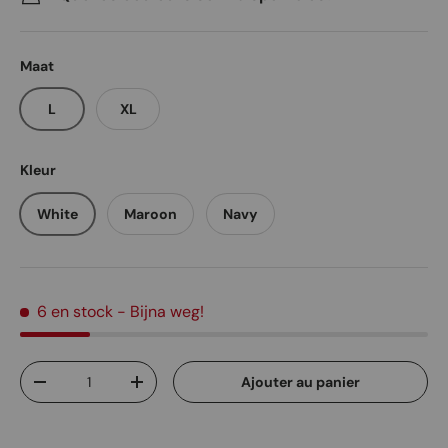
Maat
L
XL
Kleur
White
Maroon
Navy
6 en stock
- Bijna weg!
Qté
Ajouter au panier
Diminuer la quantité
Augmenter la quantité