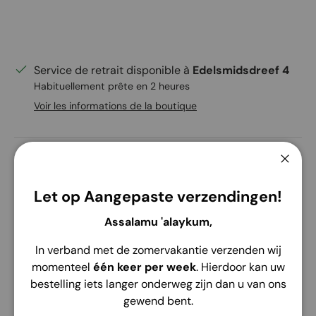
Service de retrait disponible à
Edelsmidsdreef 4
Habituellement prête en 2 heures
Voir les informations de la boutique
Ferme
Let op Aangepaste verzendingen!
Description
Envoi
Retour
Assalamu 'alaykum,
🧕 Instant Pashmina van Ceruti – Voor
In verband met de zomervakantie verzenden wij
Kinderen
momenteel
één keer per week
. Hierdoor kan uw
Onze
Instant Pashmina voor kinderen
is ontworpen
bestelling iets langer onderweg zijn dan u van ons
voor comfort en gemak. Gemaakt van zachte,
gewend bent.
lichtgewicht
Ceruti-stof
die elegant valt en fijn