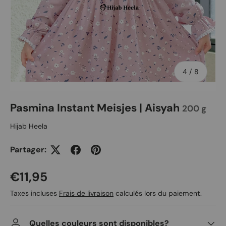
de
4
/
8
Pasmina Instant Meisjes | Aisyah
200 g
Hijab Heela
Partager:
Prix habituel
€11,95
Taxes incluses
Frais de livraison
calculés lors du paiement.
Quelles couleurs sont disponibles?