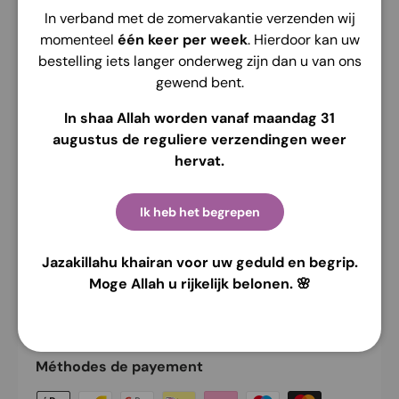
Habituellement prête en 2 heures
In verband met de zomervakantie verzenden wij
Voir les informations de la boutique
momenteel
één keer per week
. Hierdoor kan uw
bestelling iets langer onderweg zijn dan u van ons
gewend bent.
In shaa Allah worden vanaf maandag 31
augustus de reguliere verzendingen weer
Description
Envoi
Retour
hervat.
Le Pasmina Dinan Jersey Oval instant est confectionné
en tissu Jersey. Il a une forme ovale et est conçu pour
Ik heb het begrepen
une utilisation facile. Les dimensions du recto sont de
100 cm, tandis que le dos a une longueur de 90 cm.
Jazakillahu khairan voor uw geduld en begrip.
Moge Allah u rijkelijk belonen. 🌸
Paiement &amp; Sécurité
Méthodes de payement