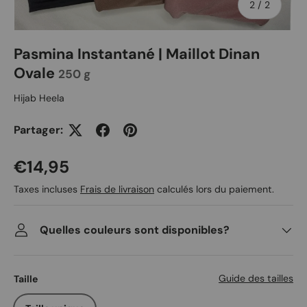
de
2
/
2
Pasmina Instantané | Maillot Dinan
Ovale
250 g
Hijab Heela
Partager:
Prix habituel
€14,95
Taxes incluses
Frais de livraison
calculés lors du paiement.
Quelles couleurs sont disponibles?
Guide des tailles
Taille