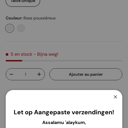
Taille unique
Couleur:
Rose poussiéreux
Rose poussiéreux
Noir
5 en stock
- Bijna weg!
Qté
Ajouter au panier
Diminuer la quantité
Augmenter la quantité
Ferme
Let op Aangepaste verzendingen!
Service de retrait disponible à
Edelsmidsdreef 4
Assalamu 'alaykum,