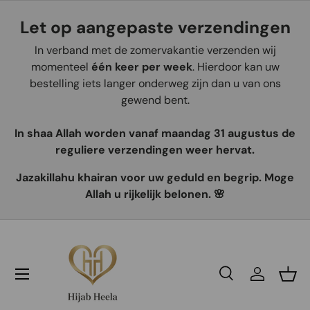
Let op aangepaste verzendingen
Aller au contenu
In verband met de zomervakantie verzenden wij
momenteel
één keer per week
. Hierdoor kan uw
bestelling iets langer onderweg zijn dan u van ons
gewend bent.
In shaa Allah worden vanaf maandag 31 augustus de
reguliere verzendingen weer hervat.
Jazakillahu khairan voor uw geduld en begrip. Moge
Allah u rijkelijk belonen. 🌸
Recherche
Se connec
Pani