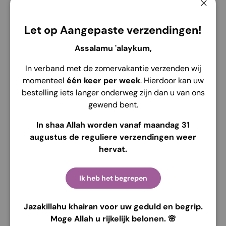
Ferme
Let op Aangepaste verzendingen!
Assalamu 'alaykum,
Service de retrait disponible à
Edelsmidsdreef 4
Habituellement prête en 2 heures
In verband met de zomervakantie verzenden wij
Voir les informations de la boutique
momenteel
één keer per week
. Hierdoor kan uw
bestelling iets langer onderweg zijn dan u van ons
gewend bent.
In shaa Allah worden vanaf maandag 31
augustus de reguliere verzendingen weer
Description
Envoi
Retour
hervat.
Détails
Ik heb het begrepen
Marque: Hijab Heela
Matériel: Polly - Coton
Jazakillahu khairan voor uw geduld en begrip.
Moge Allah u rijkelijk belonen. 🌸
Tailles: Taille unique