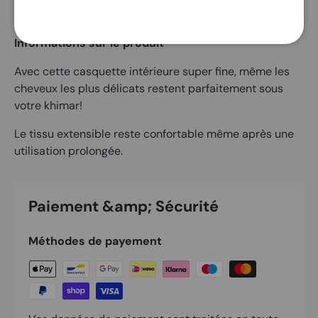
Couleur: Marron
Informations sur le produit
Avec cette casquette intérieure super fine, même les
cheveux les plus délicats restent parfaitement sous
votre khimar!
Le tissu extensible reste confortable même après une
utilisation prolongée.
Paiement &amp; Sécurité
Méthodes de payement