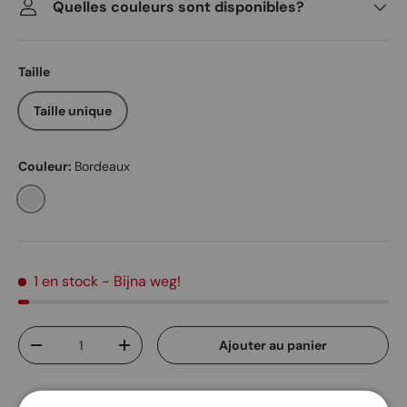
Quelles couleurs sont disponibles?
Taille
Taille unique
Couleur:
Bordeaux
Bordeaux
1 en stock
- Bijna weg!
Qté
Ajouter au panier
Diminuer la quantité
Augmenter la quantité