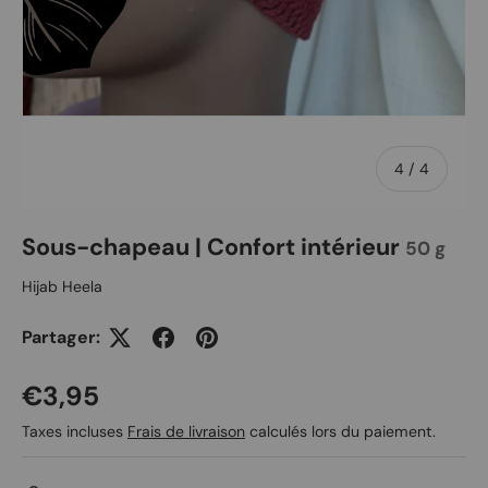
de
4
/
4
Sous-chapeau | Confort intérieur
50 g
Hijab Heela
Partager:
Prix habituel
€3,95
Taxes incluses
Frais de livraison
calculés lors du paiement.