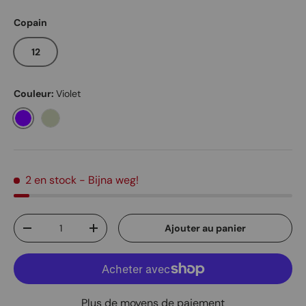
Copain
12
Couleur:
Violet
Violet
Melon
2 en stock
- Bijna weg!
Qté
Ajouter au panier
Diminuer la quantité
Augmenter la quantité
Plus de moyens de paiement