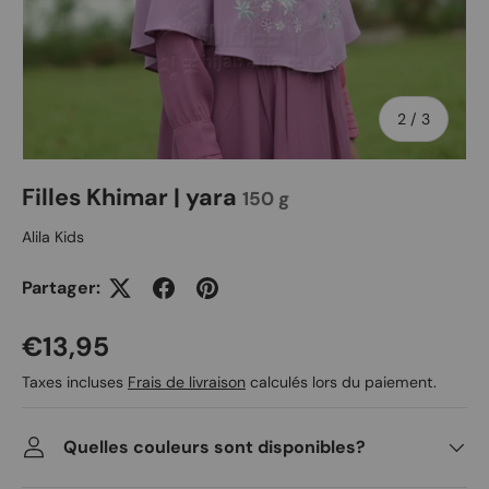
de
2
/
3
Filles Khimar | yara
150 g
Alila Kids
Partager:
Prix habituel
€13,95
Taxes incluses
Frais de livraison
calculés lors du paiement.
Quelles couleurs sont disponibles?