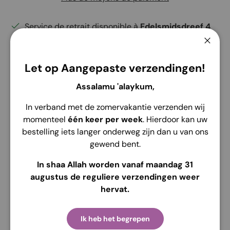
Service de retrait disponible à
Edelsmidsdreef 4
Habituellement prête en 2 heures
Ferme
Voir les informations de la boutique
Let op Aangepaste verzendingen!
Assalamu 'alaykum,
In verband met de zomervakantie verzenden wij
momenteel
één keer per week
. Hierdoor kan uw
Description
Envoi
Retour
bestelling iets langer onderweg zijn dan u van ons
gewend bent.
Détails
Marque : Alila Kids
In shaa Allah worden vanaf maandag 31
Coton
augustus de reguliere verzendingen weer
hervat.
Motif de tissage : Coton stretch
Matelas : 6 t/m 12
Ik heb het begrepen
Couleur : Différentes couleurs disponibles