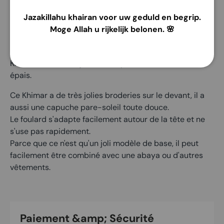
Veuillez noter que les motifs peuvent varier !
Jazakillahu khairan voor uw geduld en begrip.
Moge Allah u rijkelijk belonen. 🌸
Description du produit
Khimar Yara est un joli foulard pour enfant en coton
épais.
Ce Khimar a de très jolies broderies sur le devant, il a
aussi une capuche pare-soleil toute douce.
Le foulard s'adapte facilement autour de la tête et ne
s'use pas rapidement.
Parce que ce n'est qu'un joli modèle de base, il peut
facilement être combiné avec une abaya ou d'autres
vêtements.
Paiement &amp; Sécurité