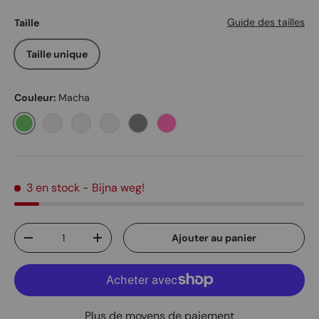
Guide des tailles
Taille
Taille unique
Couleur:
Macha
Macha
En retard Mocca
Brique pâle
Noir
Grey
Pink
3 en stock
- Bijna weg!
Qté
Ajouter au panier
Diminuer la quantité
Augmenter la quantité
Plus de moyens de paiement