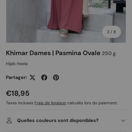
de
3
/
8
Khimar Dames | Pasmina Ovale
250 g
Hijab Heela
Partager:
Prix habituel
€18,95
Taxes incluses
Frais de livraison
calculés lors du paiement.
Quelles couleurs sont disponibles?