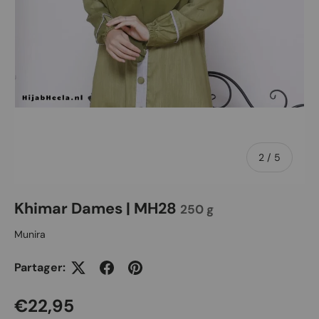
de
2
/
5
Khimar Dames | MH28
250 g
Munira
Partager:
Prix habituel
€22,95