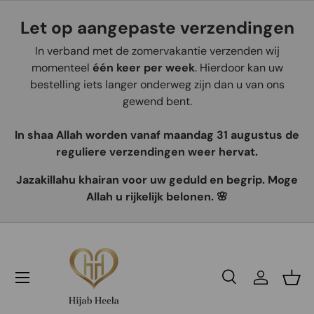
Let op aangepaste verzendingen
Aller au contenu
In verband met de zomervakantie verzenden wij
momenteel
één keer per week
. Hierdoor kan uw
bestelling iets langer onderweg zijn dan u van ons
gewend bent.
In shaa Allah worden vanaf maandag 31 augustus de
reguliere verzendingen weer hervat.
Jazakillahu khairan voor uw geduld en begrip. Moge
Allah u rijkelijk belonen. 🌸
Recherche
Se connec
Pani