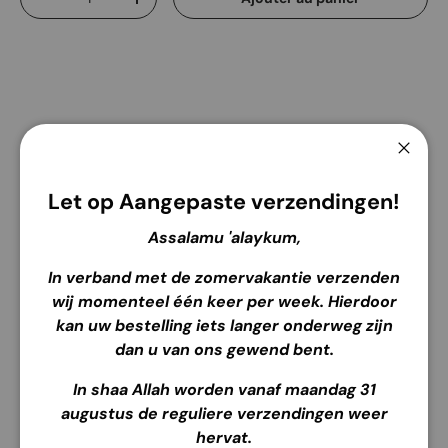
Diminuer la quantité
Augmenter la quantité
Service de retrait disponible à
Edelsmidsdreef 4
Ferme
Habituellement prête en 2 heures
Let op Aangepaste verzendingen!
Voir les informations de la boutique
Assalamu 'alaykum,
In verband met de zomervakantie verzenden
wij momenteel
één keer per week
. Hierdoor
kan uw bestelling iets langer onderweg zijn
Description
Envoi
Retour
dan u van ons gewend bent.
In shaa Allah worden vanaf maandag 31
Détails
augustus de reguliere verzendingen weer
hervat.
Marque : Munir