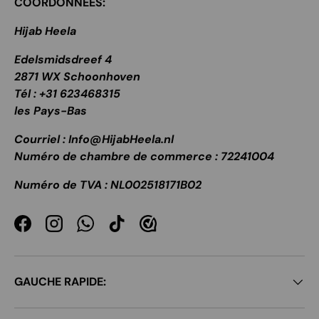
COORDONNÉES:
Hijab Heela
Edelsmidsdreef 4
2871 WX Schoonhoven
Tél : +31 623468315
les Pays-Bas
Courriel : Info@HijabHeela.nl
Numéro de chambre de commerce : 72241004
Numéro de TVA : NL002518171B02
Facebook
Instagram
WhatsApp
TikTok
GAUCHE RAPIDE: