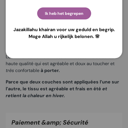
Matériel: Mousseline de soie
Ik heb het begrepen
Motif de tissage : Cerutti
Maten : Régulier
Jazakillahu khairan voor uw geduld en begrip.
Couleur : Différentes couleurs disponibles
Moge Allah u rijkelijk belonen. 🌸
Description du produit
Le Khimar est fait d’un
tissu en mousseline de soie de
haute qualité
qui est agréable et doux au toucher et
très
confortable
à porter.
Parce que deux couches sont appliquées l’une sur
l’autre, le tissu est agréable et frais
en été
et
retient la chaleur en hiver.
Paiement &amp; Sécurité