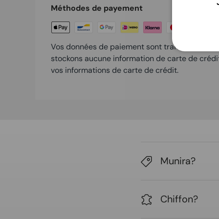
Méthodes de payement
Vos données de paiement sont traitées en tout
stockons aucune information de carte de crédi
vos informations de carte de crédit.
Munira?
Chiffon?