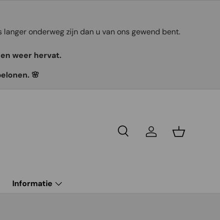
ts langer onderweg zijn dan u van ons gewend bent.
gen weer hervat.
belonen. 🌸
Recherche
Se connecter
Panier
g
Informatie