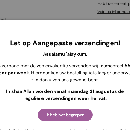
Habituellement p
Voir les informat
ont
Let op Aangepaste verzendingen!
Assalamu 'alaykum,
de haute qualité
qui se sent
n verband met de zomervakantie verzenden wij momenteel
é
que deux couches sont
eer per week
. Hierdoor kan uw bestelling iets langer onderw
 tenir la chaleur en hiver. Ce
zijn dan u van ons gewend bent.
t embelli avec un bord plissé
In shaa Allah worden vanaf maandag 31 augustus de
reguliere verzendingen weer hervat.
Ik heb het begrepen