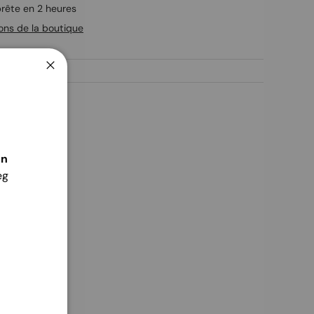
rête en 2 heures
ions de la boutique
Fermer
én
eg