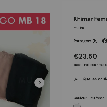
 galerie
Khimar Fem
Munira
Partager:
Prix habit
€23,50
Taxes incluses
Frais d
Quelles coul
Suivant
Couleur:
Bleu foncé