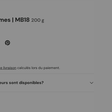
mes | MB18
200 g
uel
e livraison
calculés lors du paiement.
eurs sont disponibles?