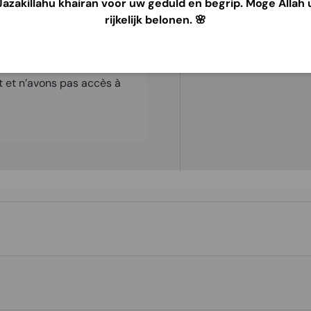
Jazakillahu khairan voor uw geduld en begrip. Moge Allah 
rijkelijk belonen. 🌸
e sécurité. Nous ne
t et n’avons pas accès à