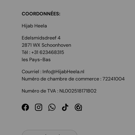
COORDONNÉES:
Hijab Heela
Edelsmidsdreef 4
2871 WX Schoonhoven
Tél : +31 623468315
les Pays-Bas
Courriel : Info@HijabHeela.nl
Numéro de chambre de commerce : 72241004
Numéro de TVA : NL002518171B02
Facebook
Instagram
WhatsApp
TikTok
Pays