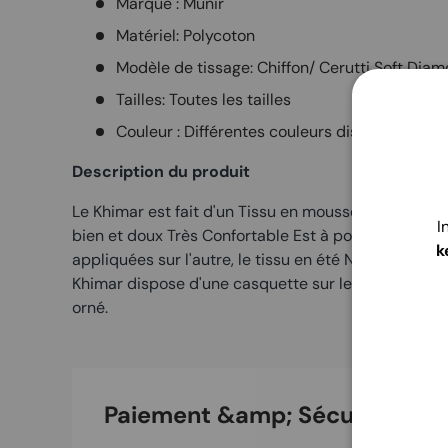
Marque : Munir
Matériel: Polycoton
Modèle de tissage:
Chiffon/
Cerutti Soft Diam
Tailles: Toutes les tailles
Couleur : Différentes couleurs disponibles
Description du produit
Le Khimar est fait d'un
Tissu en mousseline de soie 
I
bien et doux
Très
Confortable
Est à porter. Parce 
k
appliquées sur l'autre, le tissu en été
Nice et cool
Et
Khimar dispose d'une casquette sur le devant et es
orné.
Paiement &amp; Sécurité