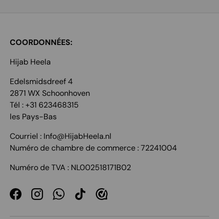
COORDONNÉES:
Hijab Heela
Edelsmidsdreef 4
2871 WX Schoonhoven
Tél : +31 623468315
les Pays-Bas
Courriel : Info@HijabHeela.nl
Numéro de chambre de commerce : 72241004
Numéro de TVA : NL002518171B02
Facebook
Instagram
WhatsApp
TikTok