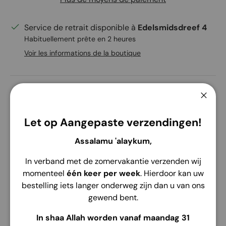
Service de retrait disponible à
Edelsmidsdreef 4
Habituellement prête en 2 heures
Voir les informations de la boutique
Ferme
Description
Envoi
Retour
Let op Aangepaste verzendingen!
Assalamu 'alaykum,
Khimar Instant Komotini - Élégant et pratique
In verband met de zomervakantie verzenden wij
Le Khimar Instant Komotini est conçu pour ajouter une
momenteel
één keer per week
. Hierdoor kan uw
touche élégante à votre look de tous les jours. Fabriqué
bestelling iets langer onderweg zijn dan u van ons
à partir d'
un tissu froissé de qualité supérieure
,
gewend bent.
doux et confortable, ce khimar respire la simplicité
avec un look sophistiqué. Les
volants
tout autour
In shaa Allah worden vanaf maandag 31