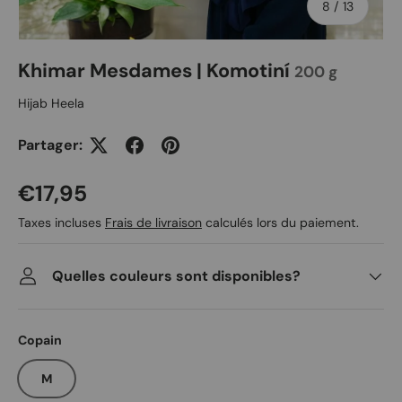
de
8
/
13
Khimar Mesdames | Komotiní
200 g
Hijab Heela
Partager:
Prix habituel
€17,95
Taxes incluses
Frais de livraison
calculés lors du paiement.
Quelles couleurs sont disponibles?
Copain
M