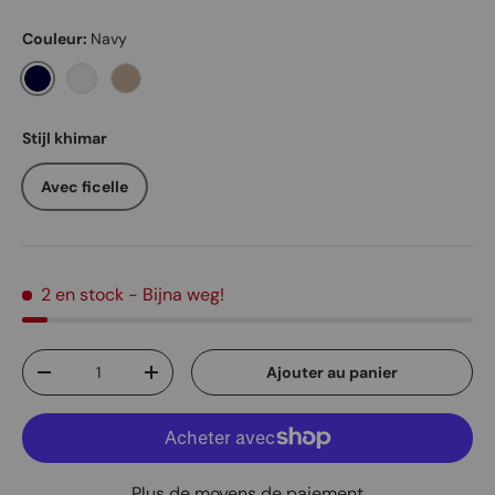
Couleur:
Navy
Navy
Old rose
Milo
Stijl khimar
Avec ficelle
2 en stock
- Bijna weg!
Qté
Ajouter au panier
Diminuer la quantité
Augmenter la quantité
Plus de moyens de paiement