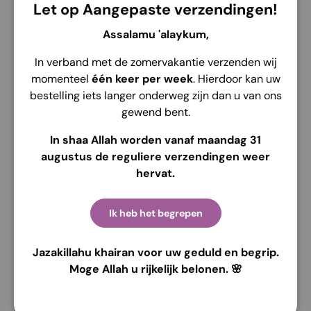
Voir les informations de la boutique
Let op Aangepaste verzendingen!
Assalamu 'alaykum,
In verband met de zomervakantie verzenden wij
momenteel
één keer per week
. Hierdoor kan uw
Description
Envoi
Retour
bestelling iets langer onderweg zijn dan u van ons
gewend bent.
Détails
In shaa Allah worden vanaf maandag 31
Marque : Alila Kids
augustus de reguliere verzendingen weer
hervat.
Coton
Tailles : 4, 8 et 10
Ik heb het begrepen
Couleur : Différentes couleurs disponibles
Description du produit
Jazakillahu khairan voor uw geduld en begrip.
Moge Allah u rijkelijk belonen. 🌸
Avec ce foulard pour enfants d'Alila kids, vous pouvez
apprendre à votre enfant à porter un foulard dès son