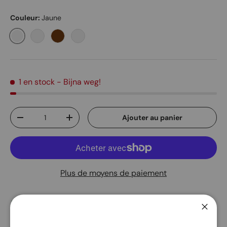
Couleur:
Jaune
Jaune
Vert
caramel
Brun clair
1 en stock
- Bijna weg!
Qté
Ajouter au panier
Diminuer la quantité
Augmenter la quantité
Plus de moyens de paiement
Service de retrait disponible à
Edelsmidsdreef 4
Habituellement prête en 2 heures
Ferme