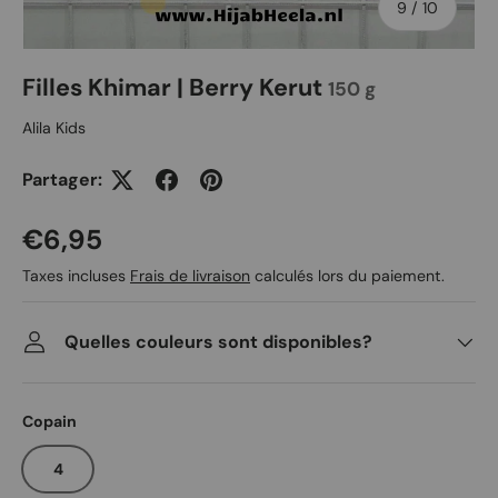
de
9
/
10
Filles Khimar | Berry Kerut
150 g
Alila Kids
Partager:
Prix habituel
€6,95
Taxes incluses
Frais de livraison
calculés lors du paiement.
Quelles couleurs sont disponibles?
Copain
4