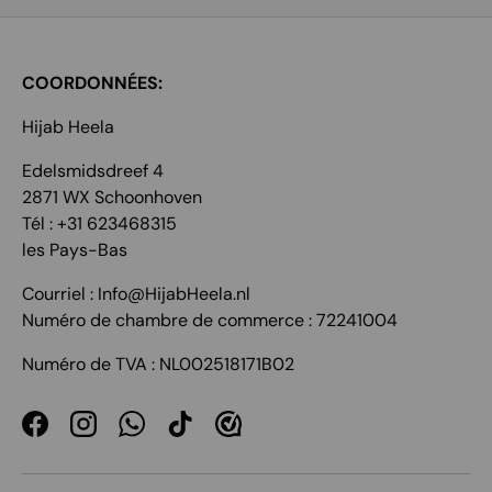
COORDONNÉES:
Hijab Heela
Edelsmidsdreef 4
2871 WX Schoonhoven
Tél : +31 623468315
les Pays-Bas
Courriel : Info@HijabHeela.nl
Numéro de chambre de commerce : 72241004
Numéro de TVA : NL002518171B02
Facebook
Instagram
WhatsApp
TikTok