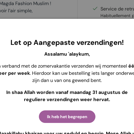
e Magda Fashion Muslim !
Service de retr
r l’air simple,
Habituellement p
Voir les informat
out moment. C’est un hijab
trop compliqué ! Le hijab
Let op Aangepaste verzendingen!
as de fourmillements ni
Assalamu 'alaykum,
nts, qu’il s’agisse d’un
n verband met de zomervakantie verzenden wij momenteel
é
enue de soirée.
eer per week
. Hierdoor kan uw bestelling iets langer onderw
zijn dan u van ons gewend bent.
hijab instantané est très
nt pas.
In shaa Allah worden vanaf maandag 31 augustus de
reguliere verzendingen weer hervat.
Ik heb het begrepen
Jazakillahu khairan voor uw geduld en begrip. Moge Allah 