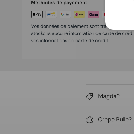
Méthodes de payement
Vos données de paiement sont traitées en tout
stockons aucune information de carte de crédi
vos informations de carte de crédit.
Magda?
Crêpe Bulle?