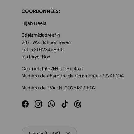
COORDONNÉES:
Hijab Heela
Edelsmidsdreef 4
2871 WX Schoonhoven
Tél : +31 623468315
les Pays-Bas
Courriel : Info@HijabHeela.nl
Numéro de chambre de commerce : 72241004
Numéro de TVA : NL002518171B02
Facebook
Instagram
WhatsApp
TikTok
Pays
France (EUR €)