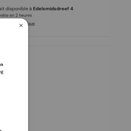
ait disponible à
Edelsmidsdreef 4
rête en 2 heures
ions de la boutique
Fermer
én
eg
u