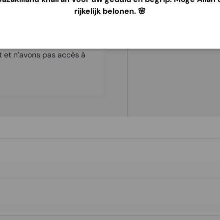
rijkelijk belonen. 🌸
e sécurité. Nous ne
t et n’avons pas accès à