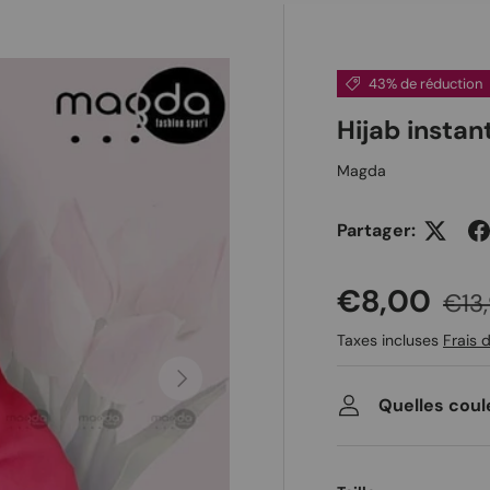
 galerie
43% de réduction
Hijab instan
Magda
Partager:
Prix soldé
Prix
€8,00
€13
Taxes incluses
Frais d
Suivant
Quelles coul