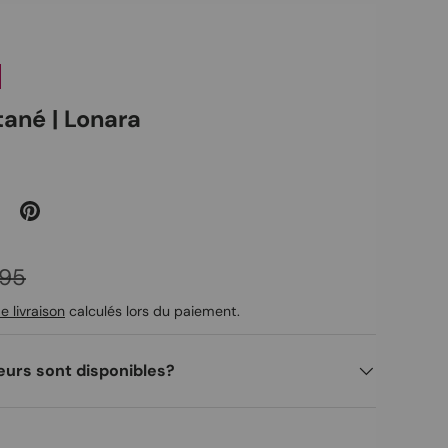
tané | Lonara
 habituel
,95
e livraison
calculés lors du paiement.
eurs sont disponibles?