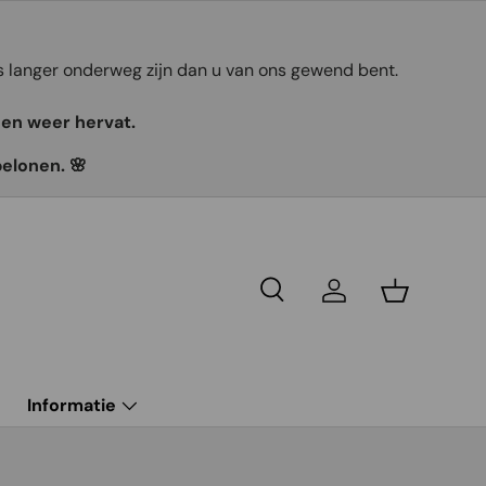
ts langer onderweg zijn dan u van ons gewend bent.
gen weer hervat.
belonen. 🌸
Recherche
Se connecter
Panier
g
Informatie