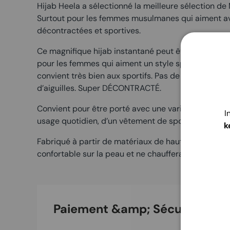
Hijab Heela a sélectionné la meilleure sélection d
Surtout pour les femmes musulmanes qui aiment avoi
décontractées et sportives.
Ce magnifique hijab instantané peut être porté à t
pour les femmes qui aiment un style sportif et pas 
convient très bien aux sportifs. Pas de fioritures, p
d’aiguilles. Super DÉCONTRACTÉ.
Convient pour être porté avec une variété de vêteme
I
usage quotidien, d’un vêtement de sport ou d’une t
k
Fabriqué à partir de matériaux de haute qualité, ce 
confortable sur la peau et ne chauffera certaineme
Paiement &amp; Sécurité