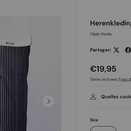
 galerie
Herenkledin
Hijab Heela
Partager:
Prix habit
€19,95
Taxes incluses
Frais d
Quelles coul
Suivant
Size