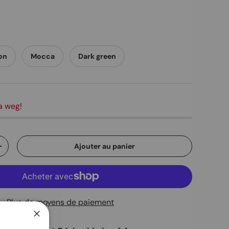
on
Mocca
Dark green
a weg!
Ajouter au panier
ité
Augmenter la quantité
Plus de moyens de paiement
Fermer