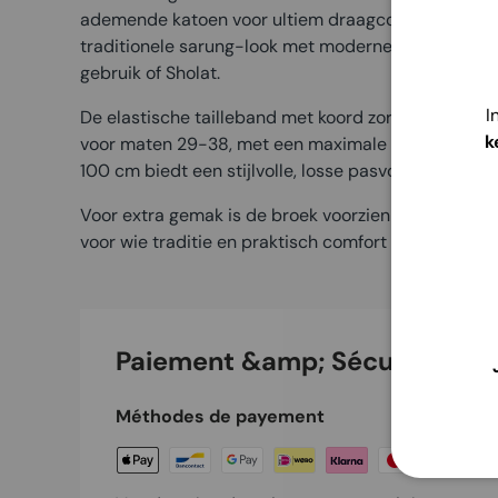
ademende katoen voor ultiem draagcomfort. Deze 
traditionele sarung-look met moderne functionalitei
gebruik of Sholat.
I
De elastische tailleband met koord zorgt voor een f
k
voor maten 29-38, met een maximale tailleomvang 
100 cm biedt een stijlvolle, losse pasvorm die prett
Voor extra gemak is de broek voorzien van een hand
voor wie traditie en praktisch comfort wil combine
Paiement &amp; Sécurité
Méthodes de payement