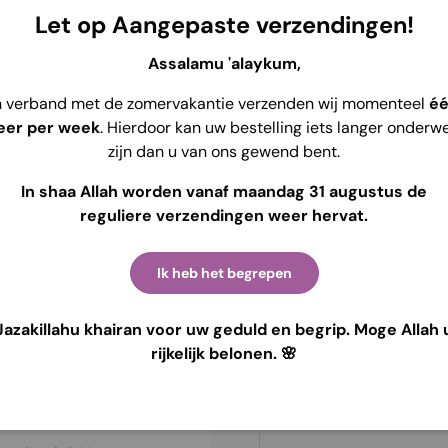
Service de retr
broek combineert de
Let op Aangepaste verzendingen!
Habituellement p
t, perfect voor dagelijks
Voir les informat
Assalamu 'alaykum,
n verband met de zomervakantie verzenden wij momenteel
é
lexibele pasvorm, geschikt
eer per week
. Hierdoor kan uw bestelling iets langer onderw
van 120 cm. De lengte van
zijn dan u van ons gewend bent.
ig aanvoelt.
In shaa Allah worden vanaf maandag 31 augustus de
ige voorzak. De ideale keuze
reguliere verzendingen weer hervat.
ren
Ik heb het begrepen
Jazakillahu khairan voor uw geduld en begrip. Moge Allah 
rijkelijk belonen. 🌸