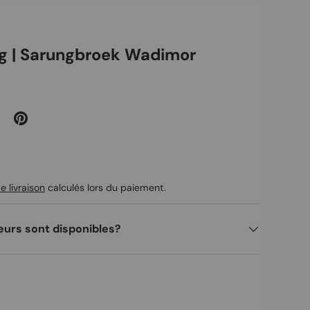
g | Sarungbroek Wadimor
uel
e livraison
calculés lors du paiement.
eurs sont disponibles?