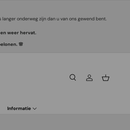
ts langer onderweg zijn dan u van ons gewend bent.
gen weer hervat.
belonen. 🌸
Recherche
Se connecter
Panier
g
Informatie