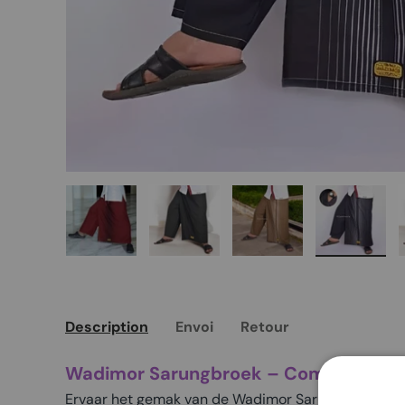
Charger l’image 1 dans la vue de galerie
Charger l’image 2 dans la vue de 
Charger l’image 3 da
Charger 
Description
Envoi
Retour
Wadimor Sarungbroek – Comfort & Stij
Ervaar het gemak van de Wadimor Sarungbroek, ge