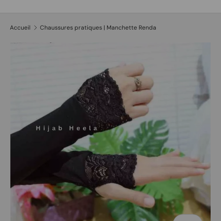
Recherche
Type de produit
Tous
Accueil
Chaussures pratiques | Manchette Renda
Passer aux informations produits