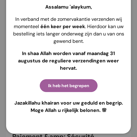
Assalamu 'alaykum,
Couvrez vos mains avec style et confort, idéal pour
In verband met de zomervakantie verzenden wij
les manches défaillantes
momenteel
één keer per week
. Hierdoor kan uw
d’als Elegante Handaccessoires
bestelling iets langer onderweg zijn dan u van ons
gewend bent.
Que vous souhaitiez vous couvrir les mains à cause de
manches trop courtes ou que vous recherchiez des
In shaa Allah worden vanaf maandag 31
accessoires sophistiqués pour les mains, nos
augustus de reguliere verzendingen weer
chaussettes offrent la solution parfaite. Fabriquées à
hervat.
partir d’élasthanne de haute qualité, ornées d’une
dentelle exquise, ces chaussettes sont une
combinaison élégante de confort et de sophistication.
Ik heb het begrepen
L’élasthanne de nos chaussettes assure un ajustement
Jazakillahu khairan voor uw geduld en begrip.
et une flexibilité parfaits, ce qui les rend idéales pour
Moge Allah u rijkelijk belonen. 🌸
toutes les occasions.
Paiement &amp; Sécurité