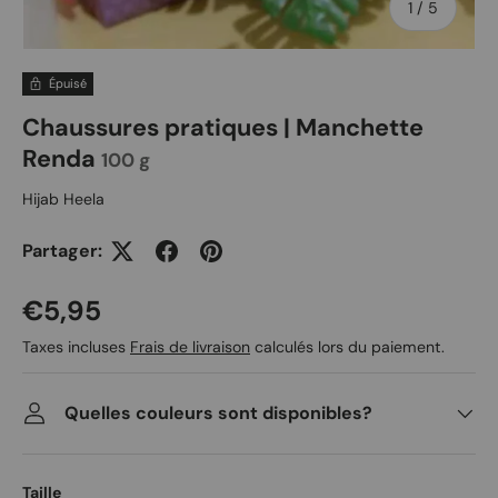
de
1
/
5
Épuisé
Chaussures pratiques | Manchette
Renda
100 g
Hijab Heela
Partager:
Prix habituel
€5,95
Taxes incluses
Frais de livraison
calculés lors du paiement.
Quelles couleurs sont disponibles?
Taille