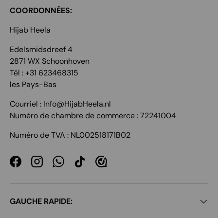
COORDONNÉES:
Hijab Heela
Edelsmidsdreef 4
2871 WX Schoonhoven
Tél : +31 623468315
les Pays-Bas
Courriel : Info@HijabHeela.nl
Numéro de chambre de commerce : 72241004
Numéro de TVA : NL002518171B02
Facebook
Instagram
WhatsApp
TikTok
GAUCHE RAPIDE: