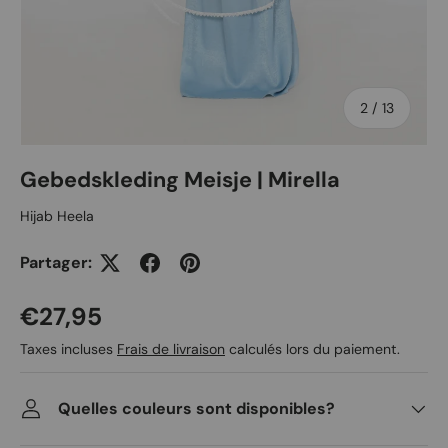
de
2
/
13
Gebedskleding Meisje | Mirella
Hijab Heela
Partager:
Prix habituel
€27,95
Taxes incluses
Frais de livraison
calculés lors du paiement.
Quelles couleurs sont disponibles?