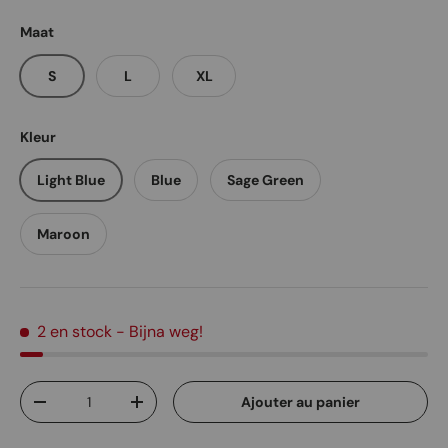
Maat
S
L
XL
Kleur
Light Blue
Blue
Sage Green
Maroon
2 en stock
- Bijna weg!
Qté
Ajouter au panier
Diminuer la quantité
Augmenter la quantité