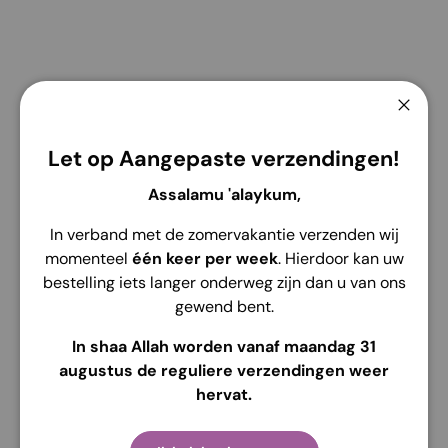
Service de retrait disponible à
Edelsmidsdreef 4
Ferme
Habituellement prête en 2 heures
Let op Aangepaste verzendingen!
Voir les informations de la boutique
Assalamu 'alaykum,
In verband met de zomervakantie verzenden wij
momenteel
één keer per week
. Hierdoor kan uw
bestelling iets langer onderweg zijn dan u van ons
Description
Envoi
Retour
gewend bent.
In shaa Allah worden vanaf maandag 31
✨ Gebedskleding Mirella Kids ✨
augustus de reguliere verzendingen weer
Speciaal voor onze kleine prinsesjes 🤍
hervat.
Zacht, licht en comfortabel gemaakt van
Santroni silk
mix
met
soft tulle
– zodat bidden nóg fijner wordt.