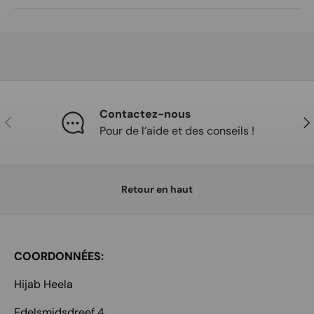
Contactez-nous
Précédent
Sui
Pour de l’aide et des conseils !
Retour en haut
COORDONNÉES:
Hijab Heela
Edelsmidsdreef 4