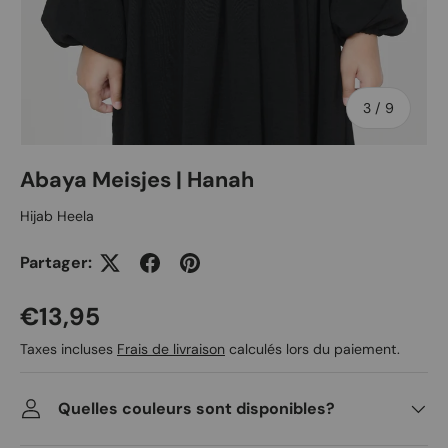
de
3
/
9
Abaya Meisjes | Hanah
Hijab Heela
Partager:
Prix habituel
€13,95
Taxes incluses
Frais de livraison
calculés lors du paiement.
Quelles couleurs sont disponibles?