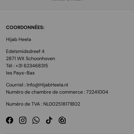
COORDONNÉES:
Hijab Heela
Edelsmidsdreef 4
2871 WX Schoonhoven
Tél : +31 623468315
les Pays-Bas
Courriel : Info@HijabHeela.nl
Numéro de chambre de commerce : 72241004
Numéro de TVA : NL002518171B02
Facebook
Instagram
WhatsApp
TikTok