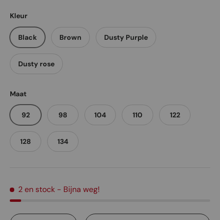
Kleur
Black
Brown
Dusty Purple
Dusty rose
Maat
92
98
104
110
122
128
134
2 en stock
- Bijna weg!
Qté