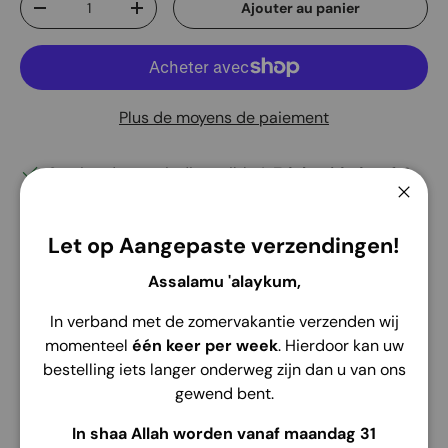
Ajouter au panier
Diminuer la quantité
Augmenter la quantité
Plus de moyens de paiement
Service de retrait disponible à
Edelsmidsdreef 4
Habituellement prête en 2 heures
Ferme
Voir les informations de la boutique
Let op Aangepaste verzendingen!
Assalamu 'alaykum,
In verband met de zomervakantie verzenden wij
momenteel
één keer per week
. Hierdoor kan uw
Description
Envoi
Retour
bestelling iets langer onderweg zijn dan u van ons
gewend bent.
De Kinder Abaya Hanah
is gemaakt van comfortabele
Airplow Crinkle
stof die licht en ademend is. Het heeft
In shaa Allah worden vanaf maandag 31