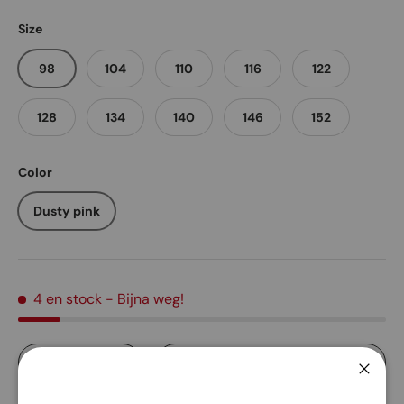
Size
98
104
110
116
122
128
134
140
146
152
Color
Dusty pink
4 en stock
- Bijna weg!
Qté
Ajouter au panier
Diminuer la quantité
Augmenter la quantité
Ferme