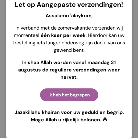
Let op Aangepaste verzendingen!
Assalamu 'alaykum,
In verband met de zomervakantie verzenden wij
momenteel
één keer per week
. Hierdoor kan uw
Service de retrait disponible à
Edelsmidsdreef 4
bestelling iets langer onderweg zijn dan u van ons
Habituellement prête en 2 heures
gewend bent.
Voir les informations de la boutique
In shaa Allah worden vanaf maandag 31
augustus de reguliere verzendingen weer
hervat.
Description
Envoi
Retour
Ik heb het begrepen
Abaya Amara komt in twee elegante kleuren:
dusty
Jazakillahu khairan voor uw geduld en begrip.
pink
en
sage green
, gemaakt van comfortabele
Moge Allah u rijkelijk belonen. 🌸
prinkle embors
stof met een luxe reliëfstructuur.
Voorzien van knopen aan de voorkant en een strikband