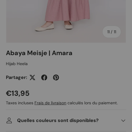
de
11
/
11
Abaya Meisje | Amara
Hijab Heela
Partager:
Prix habituel
€13,95
Taxes incluses
Frais de livraison
calculés lors du paiement.
Quelles couleurs sont disponibles?