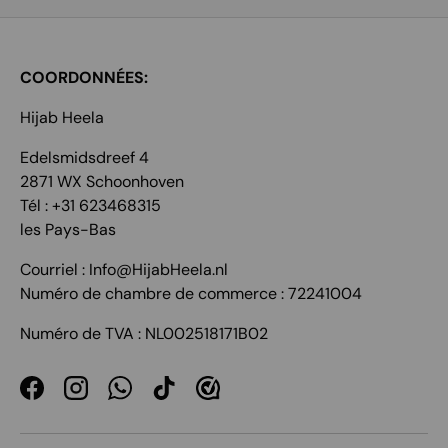
COORDONNÉES:
Hijab Heela
Edelsmidsdreef 4
2871 WX Schoonhoven
Tél : +31 623468315
les Pays-Bas
Courriel : Info@HijabHeela.nl
Numéro de chambre de commerce : 72241004
Numéro de TVA : NL002518171B02
Facebook
Instagram
WhatsApp
TikTok