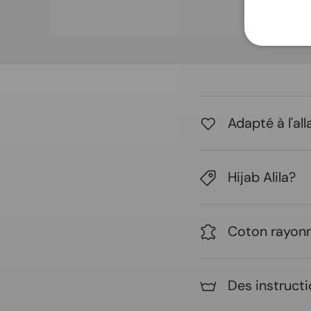
Adapté à l'al
Hijab Alila?
Coton rayon
Des instructi