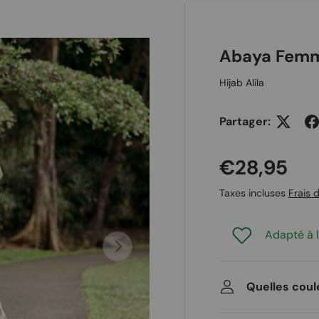
 galerie
Abaya Femme
Hijab Alila
Partager:
Prix habit
€28,95
Taxes incluses
Frais d
Adapté à l
Suivant
Quelles coul