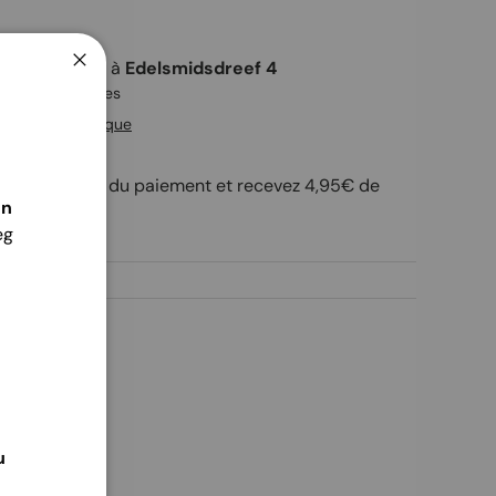
ait disponible à
Edelsmidsdreef 4
Fermer
rête en 2 heures
ions de la boutique
"SevilleSet" lors du paiement et recevez 4,95€ de
én
imar.
eg
u