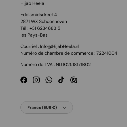
Hijab Heela
Edelsmidsdreef 4
2871 WX Schoonhoven
Tél : +31 623468315
les Pays-Bas
Courriel : Info@HijabHeela.nl
Numéro de chambre de commerce : 72241004
Numéro de TVA : NL002518171B02
Facebook
Instagram
WhatsApp
TikTok
Pays
France (EUR €)