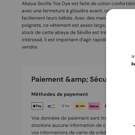
Abaya Seville Toe Dye est faite de coton confortab
avec une fermeture à glissière avant, ce qui perme
facilement leurs bébés. Avec des manches ballon e
poignets, ce vêtement est assez large, ce qui le rend
stock de cette abaya de Séville est très limité et n'
intéressé, il est important d'agir rapidement, sinon
vendre.
I
k
Paiement &amp; Sécurité
Méthodes de payement
Vos données de paiement sont traitées en tout
stockons aucune information de carte de crédi
vos informations de carte de crédit.