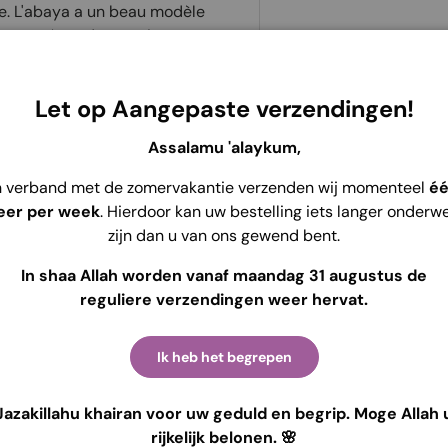
le. L'abaya a un beau modèle
t aux mères de nourrir
t des élastiques aux
Service de retr
 très facile à déplacer. Le
Habituellement p
Let op Aangepaste verzendingen!
est plus produit. Si vous êtes
Voir les informat
 vous courez le risque de
Assalamu 'alaykum,
Utilisez le code : 
n verband met de zomervakantie verzenden wij momenteel
é
réduction sur ce kh
eer per week
. Hierdoor kan uw bestelling iets langer onderw
zijn dan u van ons gewend bent.
In shaa Allah worden vanaf maandag 31 augustus de
reguliere verzendingen weer hervat.
Ik heb het begrepen
e sécurité. Nous ne
Jazakillahu khairan voor uw geduld en begrip. Moge Allah 
t et n’avons pas accès à
rijkelijk belonen. 🌸