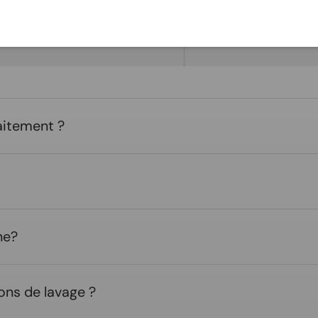
laitement ?
ne?
ons de lavage ?