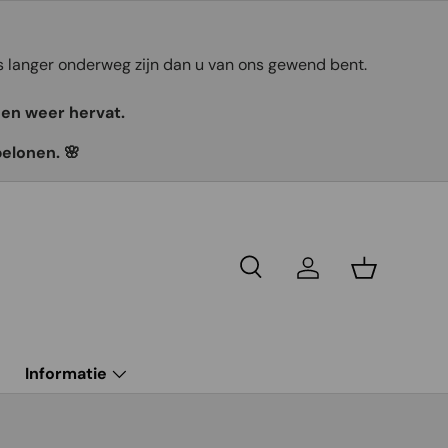
ts langer onderweg zijn dan u van ons gewend bent.
gen weer hervat.
belonen. 🌸
Recherche
Se connecter
Panier
g
Informatie