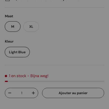
Maat
M
XL
Kleur
Light Blue
1 en stock
- Bijna weg!
Qté
Ajouter au panier
Diminuer la quantité
Augmenter la quantité