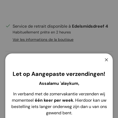
Service de retrait disponible à
Edelsmidsdreef 4
Habituellement prête en 2 heures
Voir les informations de la boutique
Ferme
Let op Aangepaste verzendingen!
Description
Envoi
Retour
Assalamu 'alaykum,
Abaya Fresca
In verband met de zomervakantie verzenden wij
Ontdek de perfecte combinatie van comfort en
momenteel
één keer per week
. Hierdoor kan uw
functionaliteit met de
Abaya Fresca
van Hijab Heela.
bestelling iets langer onderweg zijn dan u van ons
Gemaakt van hoogwaardige
katoen twill
, een
gewend bent.
ademende, zachte en duurzame stof die prettig