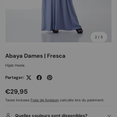
de
2
/
5
Abaya Dames | Fresca
Hijab Heela
Partager:
Prix habituel
€29,95
Taxes incluses
Frais de livraison
calculés lors du paiement.
Quelles couleurs sont disponibles?