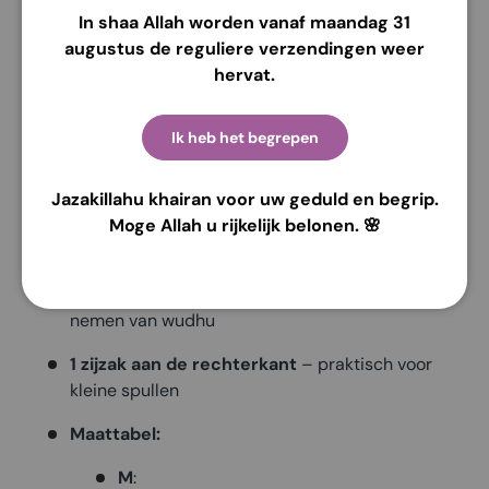
In shaa Allah worden vanaf maandag 31
aanvoelt op de huid – ideaal voor dagelijks gebruik.
augustus de reguliere verzendingen weer
Kenmerken:
hervat.
Materiaal:
Rayon Twill Premium
Ik heb het begrepen
Detail:
Ruffle
onder de borst voor een elegante
uitstraling
Jazakillahu khairan voor uw geduld en begrip.
Knoopsluiting aan de voorkant
–
Moge Allah u rijkelijk belonen. 🌸
borstvoedingsvriendelijk
Elastische mouwuiteinden
– makkelijk bij het
nemen van wudhu
1 zijzak aan de rechterkant
– praktisch voor
kleine spullen
Maattabel:
M
: