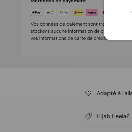
Méthodes de payement
Vos données de paiement sont traitées en tout
stockons aucune information de carte de crédi
vos informations de carte de crédit.
Adapté à l'al
Hijab Heela?