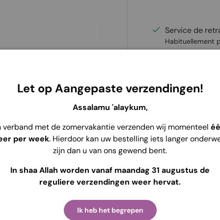
Service de retr
Habituellement p
Voir les informat
érieure, avec une fermeture
Utilisez le code : "
E
Let op Aangepaste verzendingen!
une poche sur le côté droit
4,95€ sur ce khima
tivités formelles ou
Assalamu 'alaykum,
'avoir trop chaud.
n verband met de zomervakantie verzenden wij momenteel
é
 hommes, les garçons et les
eer per week
. Hierdoor kan uw bestelling iets langer onderw
zijn dan u van ons gewend bent.
In shaa Allah worden vanaf maandag 31 augustus de
reguliere verzendingen weer hervat.
Ik heb het begrepen