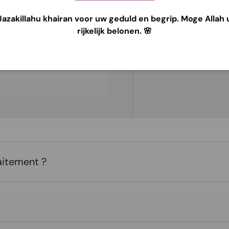
Jazakillahu khairan voor uw geduld en begrip. Moge Allah 
rijkelijk belonen. 🌸
e sécurité. Nous ne
t et n’avons pas accès à
laitement ?