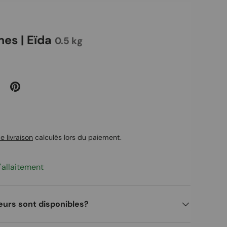
es | Eïda
0.5 kg
uel
e livraison
calculés lors du paiement.
'allaitement
eurs sont disponibles?