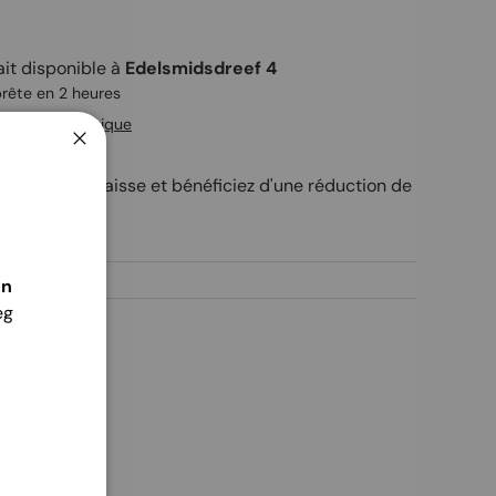
ait disponible à
Edelsmidsdreef 4
rête en 2 heures
ions de la boutique
Fermer
idaSet
" à la caisse et bénéficiez d'une réduction de
r.
én
eg