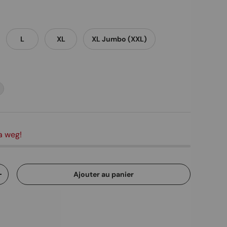
L
XL
XL Jumbo (XXL)
Bordeaux
a weg!
Ajouter au panier
ité
Augmenter la quantité
rie