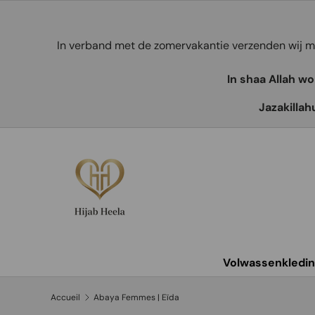
Aller au contenu
In verband met de zomervakantie verzenden wij
In shaa Allah w
Jazakillah
Volwassenkledi
Accueil
Abaya Femmes | Eïda