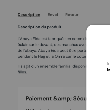
Description
Envoi
Retour
Description du produit
L'Abaya Eida est fabriquée en coton de qualité sup
éclair sur le devant, des manches avec boutons et 
de l'abaya. Abaya Eida peut être portée pour des ac
pendant le Hajj et la Omra car le coton vous évite d
I
Il s'agit d'un ensemble familial disponible pour les
k
filles.
Paiement &amp; Sécurité