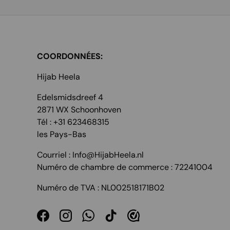
COORDONNÉES:
Hijab Heela
Edelsmidsdreef 4
2871 WX Schoonhoven
Tél : +31 623468315
les Pays-Bas
Courriel : Info@HijabHeela.nl
Numéro de chambre de commerce : 72241004
Numéro de TVA : NL002518171B02
Facebook
Instagram
WhatsApp
TikTok