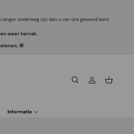
ts langer onderweg zijn dan u van ons gewend bent.
gen weer hervat.
belonen. 🌸
Recherche
Se connecter
Panier
g
Informatie