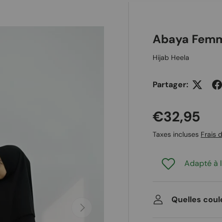
 galerie
Abaya Femm
Hijab Heela
Partager:
Prix habit
€32,95
Taxes incluses
Frais d
Adapté à l
Quelles coul
Suivant