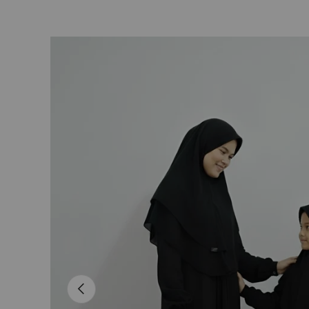
L’image 13 est maintenant disponible dans la vue de
Passer aux informations produits
Précédent