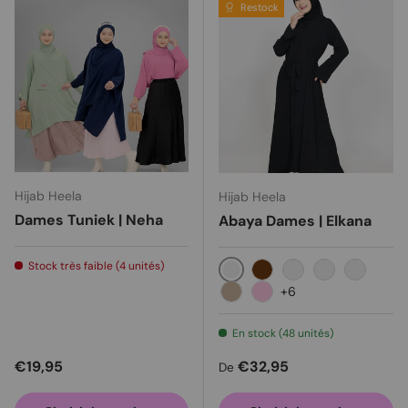
Restock
Hijab Heela
Hijab Heela
Dames Tuniek | Neha
Abaya Dames | Elkana
Stock très faible (4 unités)
Noir
Caramel
Brun choco
Vieux rose
Argent
+6
Milo
Mauve
En stock (48 unités)
Prix habituel
Prix habituel
€19,95
€32,95
De