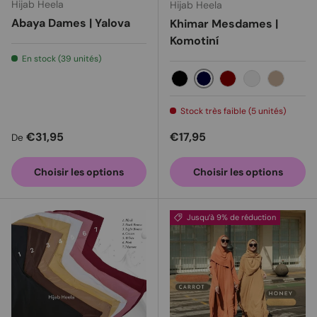
Hijab Heela
Hijab Heela
Abaya Dames | Yalova
Khimar Mesdames |
Komotiní
En stock (39 unités)
Navy
Black
Maroon
Old rose
Milo
Stock très faible (5 unités)
Prix habituel
Prix habituel
€31,95
€17,95
De
Choisir les options
Choisir les options
Jusqu’à 9% de réduction