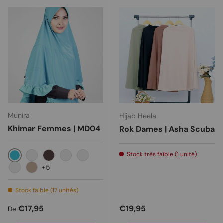
Munira
Hijab Heela
Khimar Femmes | MD04
Rok Dames | Asha Scuba
Stock très faible (1 unité)
Turquoise
Taffy
Donker bruin
Noir
Bleu foncé
+5
Gris
Milo
Stock faible (17 unités)
Prix habituel
Prix habituel
€17,95
€19,95
De