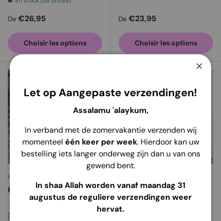
En stock (39 unités)
Prix habituel
Prix habituel
€26,95
€23,95
De
De
Choisir les options
Choisir les options
Ferme
Let op Aangepaste verzendingen!
Assalamu 'alaykum,
In verband met de zomervakantie verzenden wij
momenteel
één keer per week
. Hierdoor kan uw
bestelling iets langer onderweg zijn dan u van ons
gewend bent.
Hijab Heela
Hijab Heela
In shaa Allah worden vanaf maandag 31
Khimar Dames | Aliyah
Abaya Femmes | Eïda
augustus de reguliere verzendingen weer
hervat.