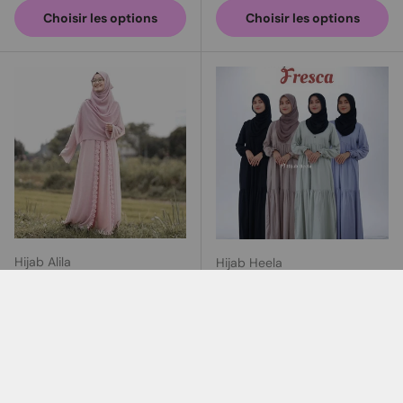
Choisir les options
Choisir les options
Hijab Alila
Hijab Heela
Abayas Dames |
Abaya Dames | Fresca
Sulthanah
Stock très faible (6 unités)
Rose tendre
Blanc cassé
La pêche
Marron Gris
Stock très faible (4 unités)