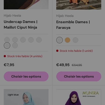
Hijab Heela
Hijab Heela
Undercap Dames |
Ensemble Dames |
Maillot Ciput Ninja
Farasya
Noir
Marron foncé
Brun clair
Crème
Blanc
Chéri
Beige
Rose poussiéreux
petit doigt
Bordeaux
Stock très faible (1 unité)
Stock très faible (4 unités)
Prix habituel
Prix soldé
Prix habituel
€7,95
€49,95
€54,95
Choisir les options
Choisir les options