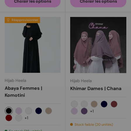
Choisir les options
Choisir les options
Réapprovisionner
Hijab Heela
Hijab Heela
Abaya Femmes |
Khimar Dames | Chana
Komotiní
Noir
blanc
Milo
Navy
Brugun
+1
Black
Lavender
Old rose
Navy
Milo
Lavender
Purple
+1
Maroon
Dark Purple
Stock faible (20 unités)