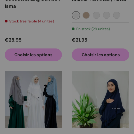
Isma
Noir
Milo
Moka
Sauge verte
Violet p
Stock très faible (4 unités)
En stock (29 unités)
Prix habituel
Prix habituel
€28,95
€21,95
Choisir les options
Choisir les options