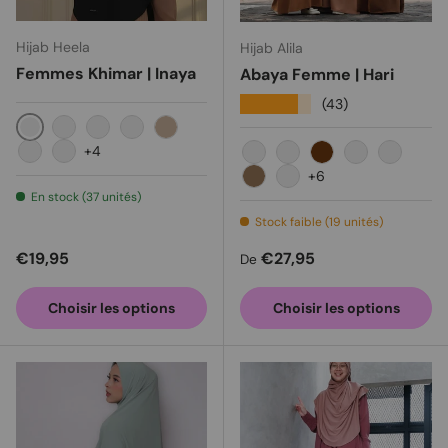
Hijab Heela
Hijab Alila
Femmes Khimar | Inaya
Abaya Femme | Hari
★★★★★
(43)
Noir
Moka
Rose poussiéreux
Sauge verte
Milo
+4
Bordeaux
Marine
Cannelle
Olive clair
Caramel
Chocolat noi
Gris tou
+6
Cappuccino
Citrouille
En stock (37 unités)
Stock faible (19 unités)
Prix habituel
Prix habituel
€19,95
€27,95
De
Choisir les options
Choisir les options