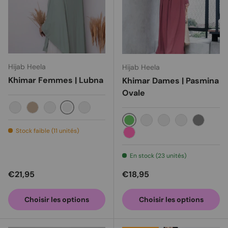
Hijab Heela
Hijab Heela
Khimar Femmes | Lubna
Khimar Dames | Pasmina
Ovale
Saga verte
Noir
Milo
Moka
Violet poussiéreux
Macha
En retard Mocca
Brique pâle
Noir
Grey
Stock faible (11 unités)
Pink
En stock (23 unités)
Prix habituel
Prix habituel
€21,95
€18,95
Choisir les options
Choisir les options