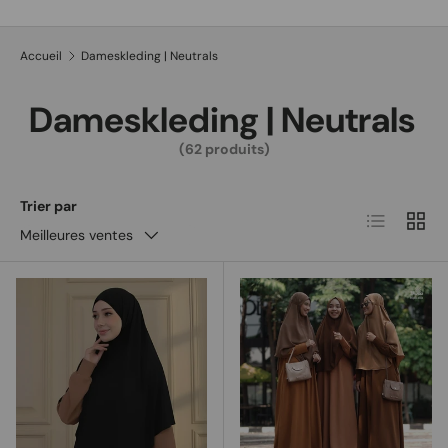
Recherche
Type de produit
Tous
Accueil
Dameskleding | Neutrals
Dameskleding | Neutrals
(62 produits)
Trier par
Liste
Grille
Meilleures ventes