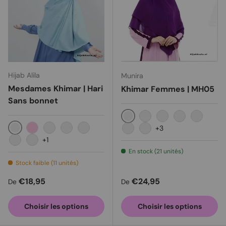
Hijab Alila
Munira
Mesdames Khimar | Hari
Khimar Femmes | MH05
Sans bonnet
Violet foncé
Marron foncé
Blanc
Colombe gris
Bleu fon
+3
Bleu clair
Mauve
Marron foncé
Rose tendre
Moka
Vert foncé
Menthe bleue
+1
Marine
Sauver le gingembre
En stock (21 unités)
Stock faible (11 unités)
Prix habituel
Prix habituel
€18,95
€24,95
De
De
Choisir les options
Choisir les options