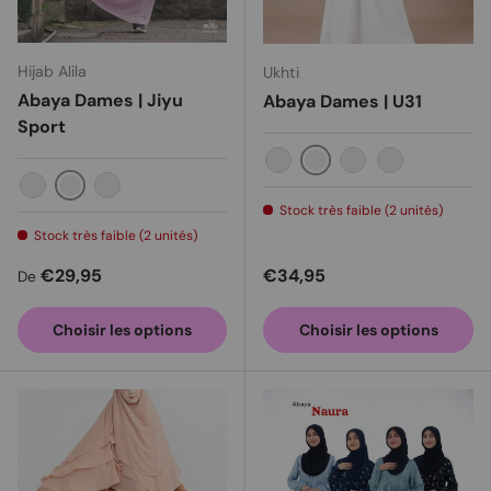
Hijab Alila
Ukhti
Abaya Dames | Jiyu
Abaya Dames | U31
Sport
Des morceaux de blanc
Marine
Moutarde
Gris foncé
Rose
Gris
Comme
Stock très faible (2 unités)
Stock très faible (2 unités)
Prix habituel
Prix habituel
€29,95
€34,95
De
Choisir les options
Choisir les options