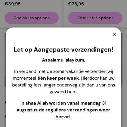
Prix habituel
Prix habituel
€39,95
€28,95
Choisir les options
Choisir les options
Ferme
Let op Aangepaste verzendingen!
Assalamu 'alaykum,
In verband met de zomervakantie verzenden wij
momenteel
één keer per week
. Hierdoor kan uw
bestelling iets langer onderweg zijn dan u van ons
gewend bent.
Hijab Heela
Hijab Alila
Abaya Dames | Yalova
Abaya Dames | Hami
In shaa Allah worden vanaf maandag 31
Raffles
augustus de reguliere verzendingen weer
hervat.
En stock (39 unités)