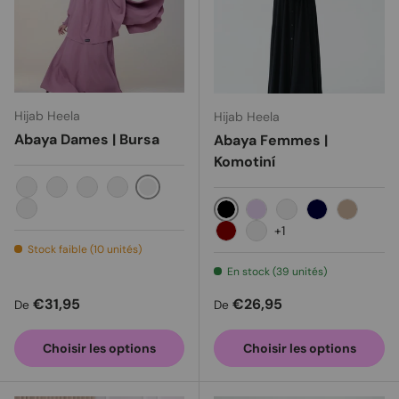
Hijab Heela
Hijab Heela
Abaya Dames | Bursa
Abaya Femmes |
Komotiní
Orchidées
Noir
Bleu poussiéreux
Vert Sauge
Violet poussiéreux
Rose poussiéreux
Black
Lavender
Old rose
Navy
Milo
+1
Maroon
Dark Purple
Stock faible (10 unités)
En stock (39 unités)
Prix habituel
Prix habituel
€31,95
€26,95
De
De
Choisir les options
Choisir les options