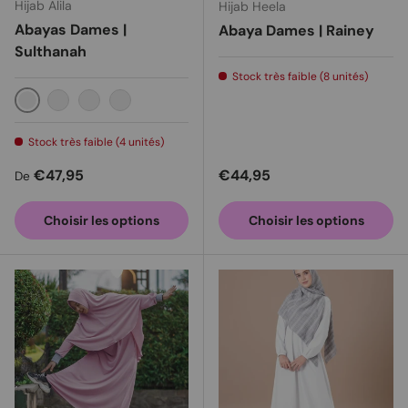
Hijab Alila
Hijab Heela
Abayas Dames |
Abaya Dames | Rainey
Sulthanah
Stock très faible (8 unités)
Rose tendre
Blanc cassé
La pêche
Marron Gris
Stock très faible (4 unités)
Prix habituel
Prix habituel
€47,95
€44,95
De
Choisir les options
Choisir les options