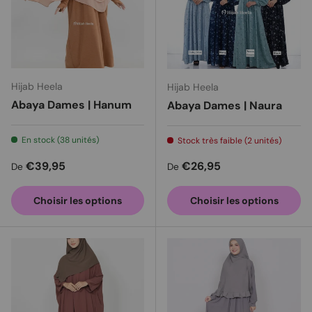
Hijab Heela
Hijab Heela
Abaya Dames | Hanum
Abaya Dames | Naura
En stock (38 unités)
Stock très faible (2 unités)
Prix habituel
Prix habituel
€39,95
€26,95
De
De
Choisir les options
Choisir les options