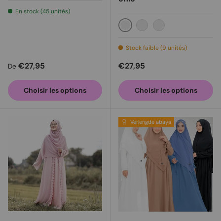
En stock (45 unités)
menthe
Jaune doux
Bébé rose
Stock faible (9 unités)
Prix habituel
Prix habituel
€27,95
€27,95
De
Choisir les options
Choisir les options
Verlengde abaya