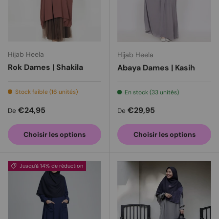
Hijab Heela
Hijab Heela
Rok Dames | Shakila
Abaya Dames | Kasih
Stock faible (16 unités)
En stock (33 unités)
Prix habituel
Prix habituel
€24,95
€29,95
De
De
Choisir les options
Choisir les options
Jusqu’à 14% de réduction