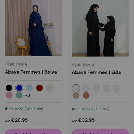
Hijab Heela
Hijab Heela
Abaya Femmes | Belva
Abaya Femmes | Eïda
Blue
Black
Light Blue
Maroon
Cream
Noir
Blanc
Brun
Marine
Bordeau
+3
Dusty pink
Mint green
Milo
Karamel
En stock (60 unités)
En stock (57 unités)
Prix habituel
Prix habituel
€26,95
€32,95
De
De