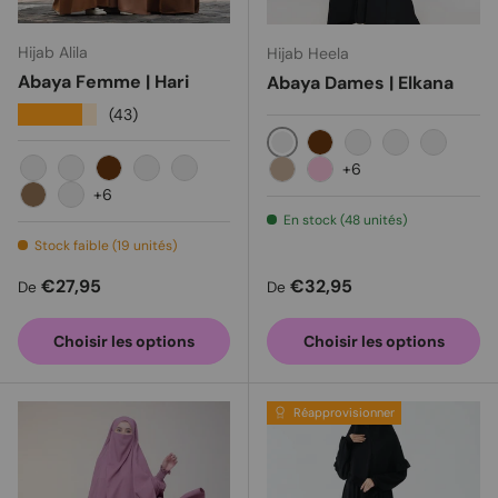
Hijab Alila
Hijab Heela
Abaya Femme | Hari
Abaya Dames | Elkana
★★★★★
(43)
Noir
Caramel
Brun choco
Vieux rose
Argent
+6
Cannelle
Olive clair
Caramel
Chocolat noir
Gris tourterelle
Milo
Mauve
+6
Cappuccino
Citrouille
En stock (48 unités)
Stock faible (19 unités)
Prix habituel
Prix habituel
€27,95
€32,95
De
De
Choisir les options
Choisir les options
Réapprovisionner