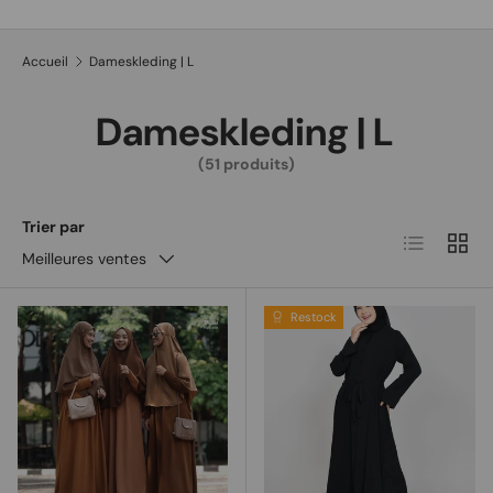
Recherche
Type de produit
Tous
Accueil
Dameskleding | L
Dameskleding | L
(51 produits)
Trier par
Liste
Grille
Meilleures ventes
Restock