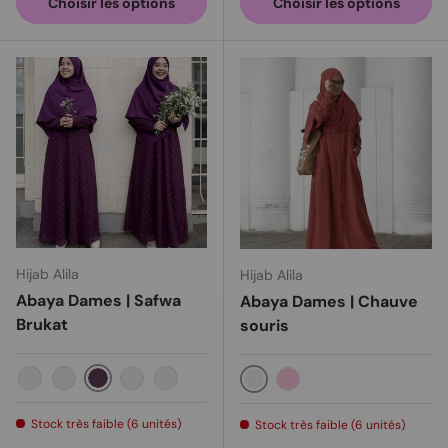
Choisir les options
Choisir les options
Hijab Alila
Hijab Alila
Abaya Dames | Safwa
Abaya Dames | Chauve
Brukat
souris
Aubergine
Gris clair
Blanc
Or
Noir
Sauver le gingembre
Mauve
Stock très faible (6 unités)
Stock très faible (6 unités)