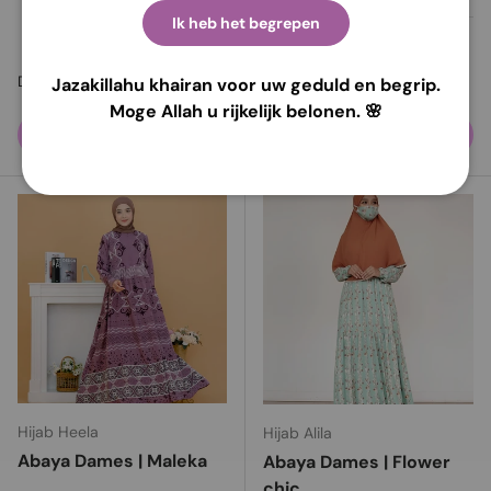
Bordeaux
brun
Ik heb het begrepen
Stock très faible (3 unités)
Prix habituel
Prix habituel
€31,95
€27,95
De
Jazakillahu khairan voor uw geduld en begrip.
Moge Allah u rijkelijk belonen. 🌸
Choisir les options
Choisir les options
Hijab Heela
Hijab Alila
Abaya Dames | Maleka
Abaya Dames | Flower
chic