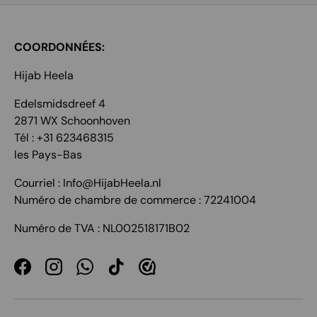
COORDONNÉES:
Hijab Heela
Edelsmidsdreef 4
2871 WX Schoonhoven
Tél : +31 623468315
les Pays-Bas
Courriel : Info@HijabHeela.nl
Numéro de chambre de commerce : 72241004
Numéro de TVA : NL002518171B02
Facebook
Instagram
WhatsApp
TikTok