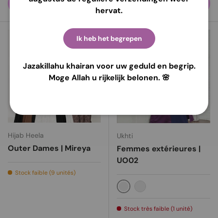
Choisir les options
Choisir les options
hervat.
Jusqu’à 25% de réduction
Ik heb het begrepen
Jazakillahu khairan voor uw geduld en begrip.
Moge Allah u rijkelijk belonen. 🌸
Hijab Heela
Ukhti
Outer Dames | Mireya
Femmes extérieures |
UO02
Stock faible (9 unités)
Violet foncé
Lavande
Stock très faible (1 unité)