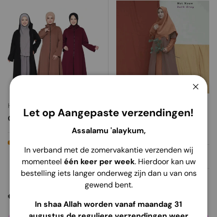
Ferme
Hijab Heela
Hijab Alila
Let op Aangepaste verzendingen!
Outer Dames | Avelina
Dames extérieures |
Assalamu 'alaykum,
Alila
Stock faible (17 unités)
In verband met de zomervakantie verzenden wij
momenteel
één keer per week
. Hierdoor kan uw
Gris foncé
Brun
Doré
bestelling iets langer onderweg zijn dan u van ons
Stock très faible (4 unités)
gewend bent.
Prix habituel
Prix habituel
€42,95
€17,95
In shaa Allah worden vanaf maandag 31
augustus de reguliere verzendingen weer