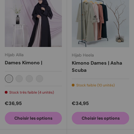
Hijab Alila
Hijab Heela
Dames Kimono |
Kimono Dames | Asha
Scuba
Noir
Or
Bleu
Bordeaux
Stock faible (10 unités)
Stock très faible (4 unités)
Prix habituel
Prix habituel
€36,95
€34,95
Choisir les options
Choisir les options