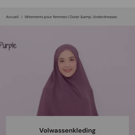
Recherche
Type de produit
Tous
Accueil
Vêtements pour femmes | Outer &amp; Underdresses
Volwassenkleding