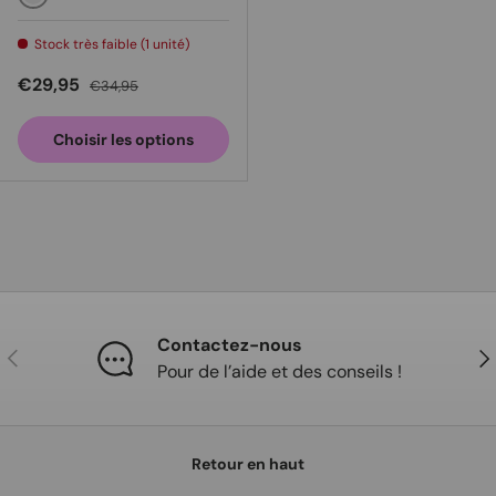
Noir
Stock très faible (1 unité)
Prix soldé
Prix habituel
€29,95
€34,95
Choisir les options
Contactez-nous
Précédent
Sui
Pour de l’aide et des conseils !
Retour en haut