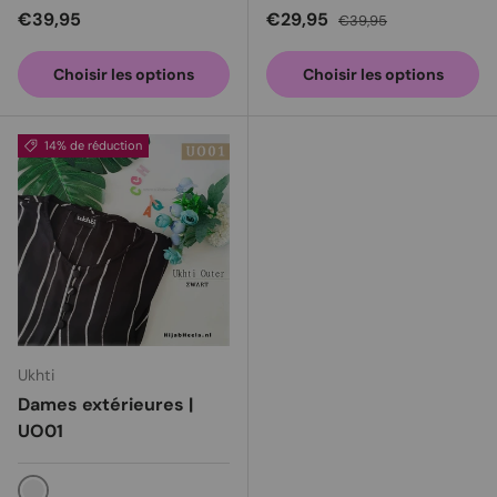
Prix habituel
Prix soldé
Prix habituel
€39,95
€29,95
€39,95
Choisir les options
Choisir les options
14% de réduction
Ukhti
Dames extérieures |
UO01