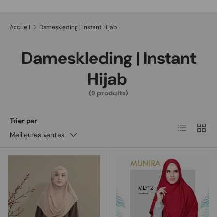
Recherche
Type de produit
Tous
Accueil
Dameskleding | Instant Hijab
Dameskleding | Instant
Hijab
(9 produits)
Trier par
Liste
Grille
Meilleures ventes