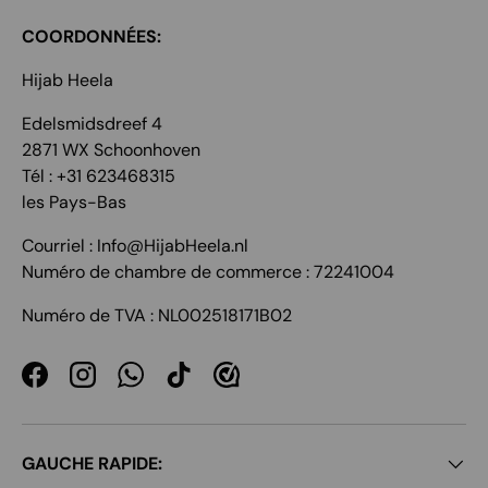
COORDONNÉES:
Hijab Heela
Edelsmidsdreef 4
2871 WX Schoonhoven
Tél : +31 623468315
les Pays-Bas
Courriel : Info@HijabHeela.nl
Numéro de chambre de commerce : 72241004
Numéro de TVA : NL002518171B02
Facebook
Instagram
WhatsApp
TikTok
GAUCHE RAPIDE: