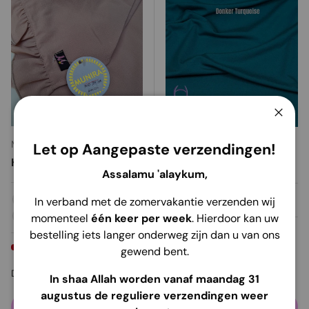
Ferme
Munira
Munira
Let op Aangepaste verzendingen!
Hijab instantané | MB03
Hijab instantané | MB15
Assalamu 'alaykum,
In verband met de zomervakantie verzenden wij
Moka
Noir
Bleu foncé
Saumon
Fantaisie
Donker Turquoise
momenteel
één keer per week
. Hierdoor kan uw
Bourgogne
bleu royal
Stock très faible (3 unités)
bestelling iets langer onderweg zijn dan u van ons
Stock très faible (7 unités)
gewend bent.
Prix habituel
Prix habituel
€19,95
€16,95
De
In shaa Allah worden vanaf maandag 31
augustus de reguliere verzendingen weer
Choisir les options
Choisir les options