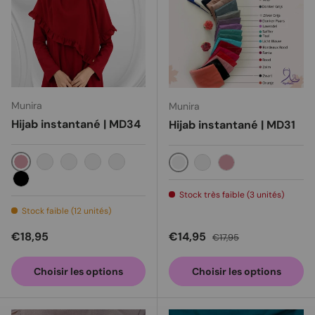
Munira
Munira
Hijab instantané | MD34
Hijab instantané | MD31
Rouge
Saumon
Argent
Gris foncé
Rouge boréaux
Lavande
Bourgogne
Rouge
Black
Stock très faible (3 unités)
Stock faible (12 unités)
Prix habituel
Prix soldé
Prix habituel
€18,95
€14,95
€17,95
Choisir les options
Choisir les options