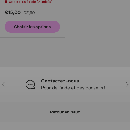
Stock très faible (2 unités)
Prix soldé
Prix habituel
€15,00
€21,50
Choisir les options
Contactez-nous
Précédent
Sui
Pour de l’aide et des conseils !
Retour en haut