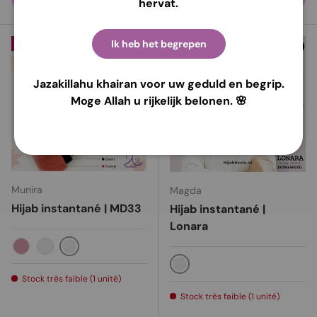
hervat.
Ik heb het begrepen
Jusqu’à 12% de réduction
43% de réduction
Jazakillahu khairan voor uw geduld en begrip.
Moge Allah u rijkelijk belonen. 🌸
Munira
Magda
Hijab instantané | MD33
Hijab instantané |
Lonara
Sarcelle
Rouge
Fantas
Rouge foncé
Stock très faible (1 unité)
Stock très faible (1 unité)