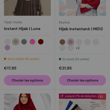
Hijab Heela
Munira
Instant Hijab | Luna
Hijab instantané | MD12
Milo
Noir
Grey
Pink
Maroon
Rouge
Cappuccino
Blanc
Violet foncé
Marine
+2
Lila
Crème
Marron foncé
Stock faible (16 unités)
En stock (21 unités)
Prix habituel
Prix habituel
€17,95
€21,95
Choisir les options
Choisir les options
Jusqu’à 17% de réduction