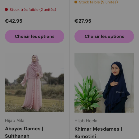
Blanc
Electric blue
Stock faible (9 unités)
Stock très faible (2 unités)
Prix habituel
Prix habituel
€42,95
€27,95
Choisir les options
Choisir les options
Hijab Alila
Hijab Heela
Abayas Dames |
Khimar Mesdames |
Sulthanah
Komotiní