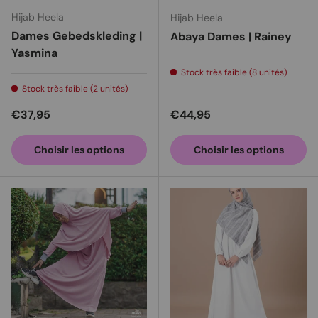
Hijab Heela
Hijab Heela
Dames Gebedskleding |
Abaya Dames | Rainey
Yasmina
Stock très faible (8 unités)
Stock très faible (2 unités)
Prix habituel
Prix habituel
€37,95
€44,95
Choisir les options
Choisir les options