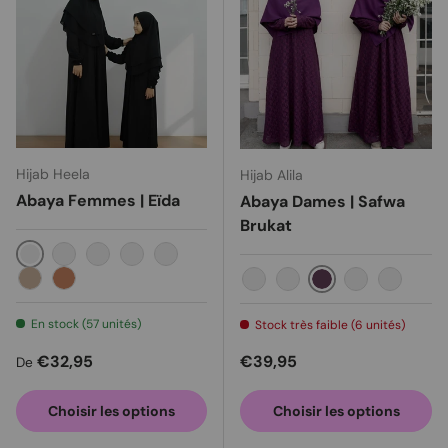
Hijab Heela
Hijab Alila
Abaya Femmes | Eïda
Abaya Dames | Safwa
Brukat
Noir
Blanc
Brun
Marine
Bordeaux
Milo
Karamel
Aubergine
Gris clair
Blanc
Or
Noir
En stock (57 unités)
Stock très faible (6 unités)
Prix habituel
Prix habituel
€32,95
€39,95
De
Choisir les options
Choisir les options