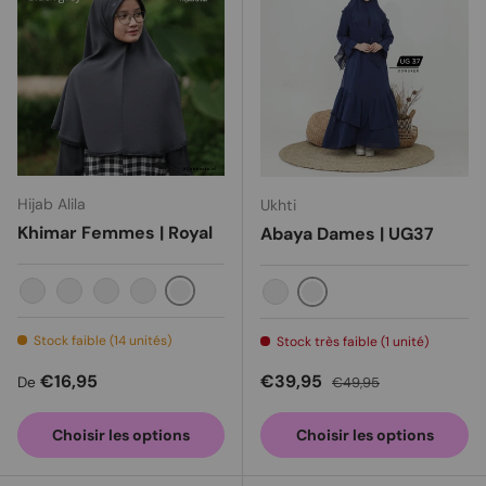
Hijab Alila
Ukhti
Khimar Femmes | Royal
Abaya Dames | UG37
Gris noir
Vert
Bleu poussiéreux
Moka
Brun clair
Bleu foncé
Lilas
Stock faible (14 unités)
Stock très faible (1 unité)
Prix habituel
Prix soldé
Prix habituel
€16,95
€39,95
De
€49,95
Choisir les options
Choisir les options