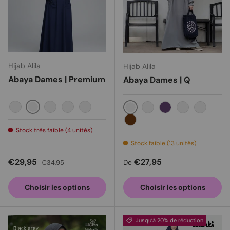
Hijab Alila
Hijab Alila
Abaya Dames | Premium
Abaya Dames | Q
Bleu foncé
croissant
Menthe
Crêpe
Fumée blanche
Gris clair
Rose bébé
Taro
Gris
blanc
Caramel
Stock très faible (4 unités)
Stock faible (13 unités)
Prix soldé
Prix habituel
Prix habituel
€29,95
€27,95
€34,95
De
Choisir les options
Choisir les options
Jusqu’à 20% de réduction