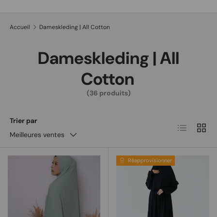
Recherche
Type de produit
Tous
Accueil
Dameskleding | All Cotton
Dameskleding | All
Cotton
(36 produits)
Trier par
Liste
Grille
Meilleures ventes
Réapprovisionner