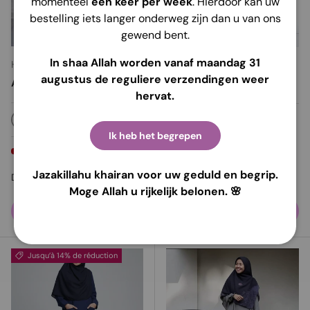
momenteel
één keer per week
. Hierdoor kan uw
bestelling iets langer onderweg zijn dan u van ons
gewend bent.
In shaa Allah worden vanaf maandag 31
Hijab Alila
Hijab Heela
augustus de reguliere verzendingen weer
Abaya Dames | Shafiya
Abaya Dames | Naura
hervat.
Stock très faible (2 unités)
CasséBlanc
Marron Gris
Ik heb het begrepen
Stock très faible (2 unités)
Jazakillahu khairan voor uw geduld en begrip.
Prix habituel
Prix habituel
€39,95
€26,95
De
De
Moge Allah u rijkelijk belonen. 🌸
Choisir les options
Choisir les options
Jusqu’à 14% de réduction