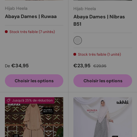
Hijab Heela
Hijab Heela
Abaya Dames | Ruwaa
Abaya Dames | Nibras
B51
Stock très faible (7 unités)
Canelle
Stock très faible (1 unité)
Prix habituel
Prix soldé
Prix habituel
€34,95
€23,95
De
€29,95
Choisir les options
Choisir les options
Jusqu’à 25% de réduction