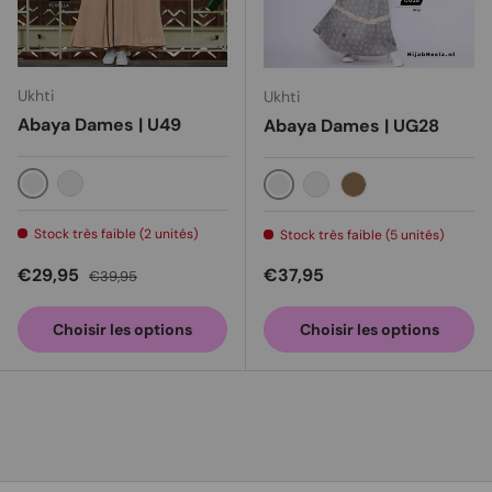
Ukhti
Ukhti
Abaya Dames | U49
Abaya Dames | UG28
tortilla
Bleu
Gris
Saumon
Cappuccino
Stock très faible (2 unités)
Stock très faible (5 unités)
Prix soldé
Prix habituel
Prix habituel
€29,95
€37,95
€39,95
Choisir les options
Choisir les options