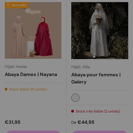
Bestseller
Hijab Heela
Hijab Alila
Abaya Dames | Nayana
Abaya pour femmes |
Galery
Stock faible (15 unités)
Blanc
Stock très faible (2 unités)
Prix habituel
Prix habituel
€31,95
€44,95
De