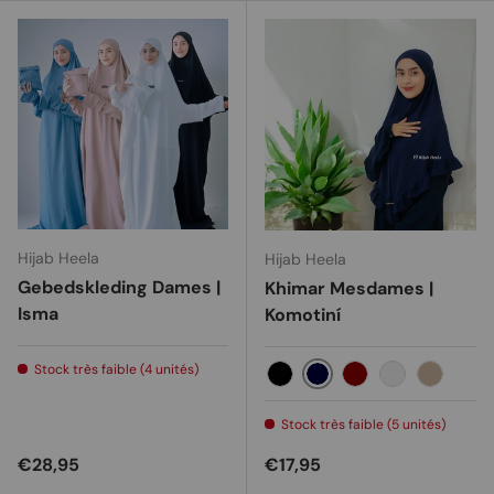
Hijab Heela
Hijab Heela
Gebedskleding Dames |
Khimar Mesdames |
Isma
Komotiní
Stock très faible (4 unités)
Navy
Black
Maroon
Old rose
Milo
Stock très faible (5 unités)
Prix habituel
Prix habituel
€28,95
€17,95