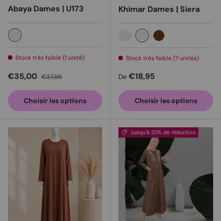
Abaya Dames | U173
Khimar Dames | Siera
Bordeaux
lilas
Sourd
caramel
Stock très faible (1 unité)
Stock très faible (7 unités)
Prix soldé
Prix habituel
Prix habituel
€35,00
€18,95
€37,95
De
Choisir les options
Choisir les options
Jusqu’à 20% de réduction