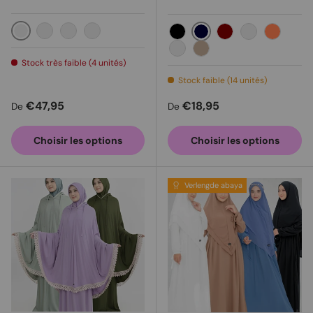
Rose tendre
Blanc cassé
La pêche
Marron Gris
Navy
Black
Maroon
Old rose
Coral
Dark Purple
Milo
Stock très faible (4 unités)
Stock faible (14 unités)
Prix habituel
Prix habituel
€47,95
€18,95
De
De
Choisir les options
Choisir les options
Verlengde abaya