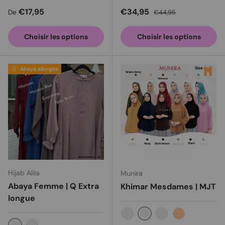
Prix habituel
Prix soldé
Prix habituel
€17,95
€34,95
De
€44,95
Choisir les options
Choisir les options
Abaya allongée
Hijab Alila
Munira
Abaya Femme | Q Extra
Khimar Mesdames | MJT
longue
marron foncé
Noir
Bordeaux
Orange