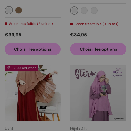
Vert
Cappuccino
Noir - Cappuccino
Bleu foncé - Rouge
Mocca - Marron f
Stock très faible (2 unités)
Stock très faible (3 unités)
Prix habituel
Prix habituel
€39,95
€34,95
Choisir les options
Choisir les options
8% de réduction
Ukhti
Hijab Alila