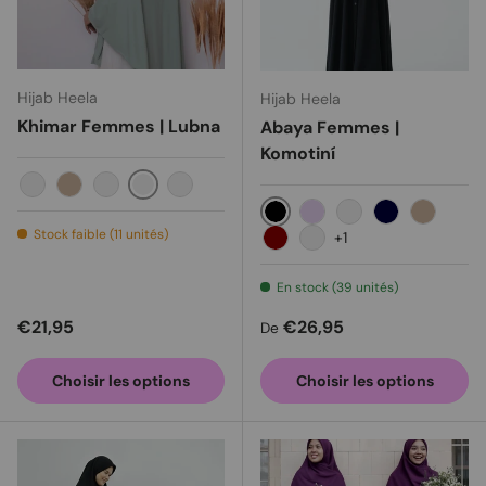
Hijab Heela
Hijab Heela
Khimar Femmes | Lubna
Abaya Femmes |
Komotiní
Saga verte
Noir
Milo
Moka
Violet poussiéreux
Black
Lavender
Old rose
Navy
Milo
Stock faible (11 unités)
+1
Maroon
Dark Purple
En stock (39 unités)
Prix habituel
Prix habituel
€21,95
€26,95
De
Choisir les options
Choisir les options