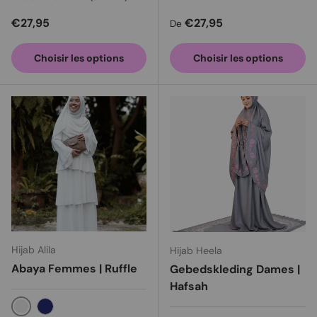
Prix habituel
Prix habituel
€27,95
€27,95
De
Choisir les options
Choisir les options
Hijab Alila
Hijab Heela
Abaya Femmes | Ruffle
Gebedskleding Dames |
Hafsah