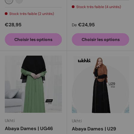
Bordeaux
Bleu monégasque
Stock très faible (4 unités)
Stock très faible (2 unités)
Prix habituel
Prix habituel
€28,95
€24,95
De
Choisir les options
Choisir les options
Ukhti
Ukhti
Abaya Dames | UG46
Abaya Dames | U29