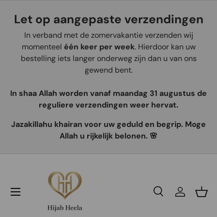
Let op aangepaste verzendingen
Aller au contenu
In verband met de zomervakantie verzenden wij
momenteel
één keer per week
. Hierdoor kan uw
bestelling iets langer onderweg zijn dan u van ons
gewend bent.
In shaa Allah worden vanaf maandag 31 augustus de
reguliere verzendingen weer hervat.
Jazakillahu khairan voor uw geduld en begrip. Moge
Allah u rijkelijk belonen. 🌸
Recherche
Se connec
Pani