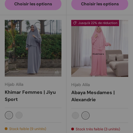
Choisir les options
Choisir les options
Jusqu’à 22% de réduction
Hijab Alila
Hijab Alila
Khimar Femmes | Jiyu
Abaya Mesdames |
Sport
Alexandrie
Gris
Comme
Rose
La pêche
Stock faible (9 unités)
Stock très faible (3 unités)