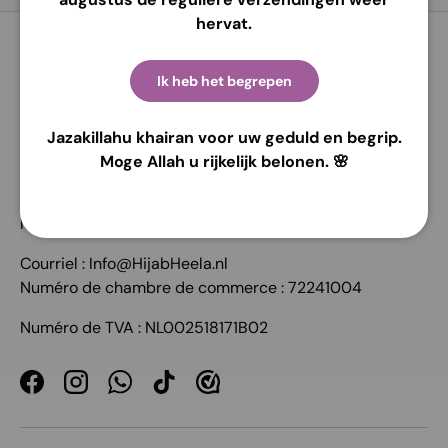
hervat.
COORDONNÉES:
Ik heb het begrepen
Hijab Heela
Jazakillahu khairan voor uw geduld en begrip.
Edelsmidsdreef 4
Moge Allah u rijkelijk belonen. 🌸
2871 WX Schoonhoven
Tél : +31 623468315
les Pays-Bas
Courriel : Info@HijabHeela.nl
Numéro de chambre de commerce : 72241004
Numéro de TVA : NL002518171B02
Facebook
Instagram
WhatsApp
TikTok