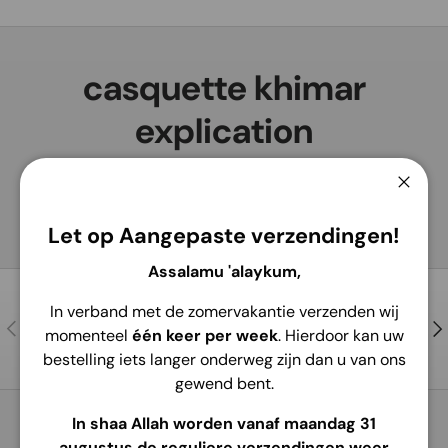
Recherche
Type de produit
Tous
casquette khimar
explication
Ferme
Let op Aangepaste verzendingen!
Assalamu 'alaykum,
In verband met de zomervakantie verzenden wij
Contactez-nous
Précédent
Sui
momenteel
één keer per week
. Hierdoor kan uw
Pour de l’aide et des conseils !
bestelling iets langer onderweg zijn dan u van ons
gewend bent.
In shaa Allah worden vanaf maandag 31
Retour en haut
augustus de reguliere verzendingen weer