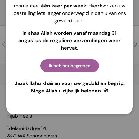
momenteel
één keer per week
. Hierdoor kan uw
bestelling iets langer onderweg zijn dan u van ons
gewend bent.
In shaa Allah worden vanaf maandag 31
Contactez-nous
augustus de reguliere verzendingen weer
Précédent
Sui
Pour de l’aide et des conseils !
hervat.
Ik heb het begrepen
Retour en haut
Jazakillahu khairan voor uw geduld en begrip.
Moge Allah u rijkelijk belonen. 🌸
COORDONNÉES:
Hijab Heela
Edelsmidsdreef 4
2871 WX Schoonhoven