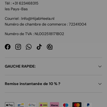
Tél : +31 623468315
les Pays-Bas
Courriel : Info@HijabHeela.nl
Numéro de chambre de commerce : 72241004
Numéro de TVA : NL002518171B02
Facebook
Instagram
WhatsApp
TikTok
GAUCHE RAPIDE:
Remise instantanée de 10 % ?
Moyens de paiement acceptés