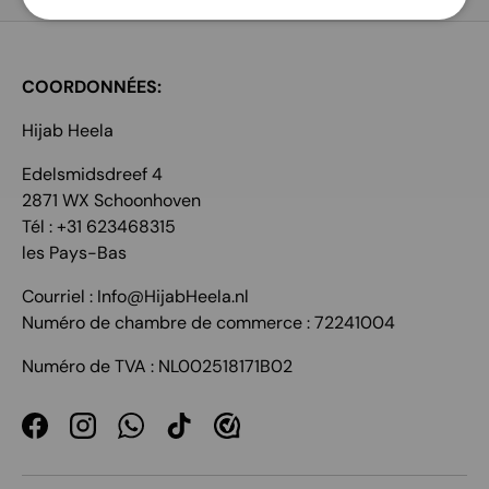
COORDONNÉES:
Hijab Heela
Edelsmidsdreef 4
2871 WX Schoonhoven
Tél : +31 623468315
les Pays-Bas
Courriel : Info@HijabHeela.nl
Numéro de chambre de commerce : 72241004
Numéro de TVA : NL002518171B02
Facebook
Instagram
WhatsApp
TikTok