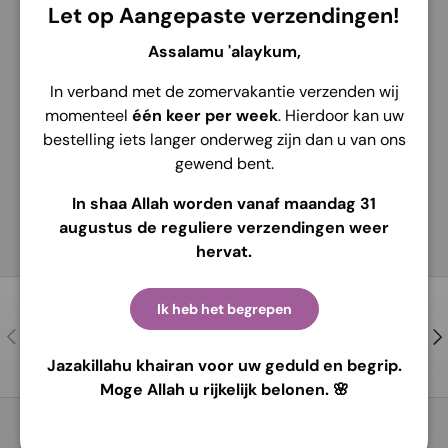
Let op Aangepaste verzendingen!
Assalamu 'alaykum,
In verband met de zomervakantie verzenden wij
momenteel
één keer per week
. Hierdoor kan uw
bestelling iets langer onderweg zijn dan u van ons
gewend bent.
In shaa Allah worden vanaf maandag 31
augustus de reguliere verzendingen weer
hervat.
Ik heb het begrepen
Contactez-nous
Précédent
Sui
Pour de l’aide et des conseils !
Jazakillahu khairan voor uw geduld en begrip.
Moge Allah u rijkelijk belonen. 🌸
Retour en haut