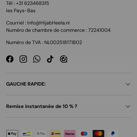
Tél : +31 623468315
les Pays-Bas
Courriel : Info@HijabHeela.nl
Numéro de chambre de commerce : 72241004
Numéro de TVA : NL002518171B02
Facebook
Instagram
WhatsApp
TikTok
GAUCHE RAPIDE:
Remise instantanée de 10 % ?
Moyens de paiement acceptés