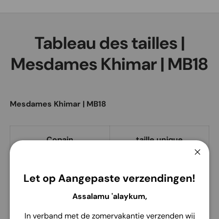
Recherche
Type de produit
Tous
Tableau des tailles |
Mesdames Khimar | MB18
Mesdames Khimar | MB18
Copain
taille unique
Ferme
Longueur avant
70cm
Let op Aangepaste verzendingen!
Longueur du dos
115cm
Assalamu 'alaykum,
In verband met de zomervakantie verzenden wij