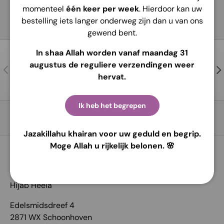
momenteel
één keer per week
. Hierdoor kan uw
bestelling iets langer onderweg zijn dan u van ons
gewend bent.
In shaa Allah worden vanaf maandag 31
Contactez-nous
augustus de reguliere verzendingen weer
Précédent
Sui
Pour de l’aide et des conseils !
hervat.
Ik heb het begrepen
Retour en haut
Jazakillahu khairan voor uw geduld en begrip.
Moge Allah u rijkelijk belonen. 🌸
COORDONNÉES:
Hijab Heela
Edelsmidsdreef 4
2871 WX Schoonhoven