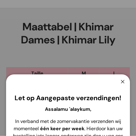
Recherche
Type de produit
Tous
Maattabel | Khimar
Dames | Khimar Lily
Taille
M
L
Longueur devant :
95cm
104cm
Ferme
Let op Aangepaste verzendingen!
Longueur du dos :
112cm
122cm
Assalamu 'alaykum,
In verband met de zomervakantie verzenden wij
momenteel
één keer per week
. Hierdoor kan uw
bestelling iets langer onderweg zijn dan u van ons