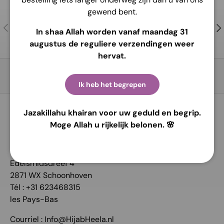
gewend bent.
Contactez-nous
Précédent
Sui
In shaa Allah worden vanaf maandag 31
Pour de l’aide et des conseils !
augustus de reguliere verzendingen weer
hervat.
Retour en haut
Ik heb het begrepen
Jazakillahu khairan voor uw geduld en begrip.
COORDONNÉES:
Moge Allah u rijkelijk belonen. 🌸
Hijab Heela
Edelsmidsdreef 4
2871 WX Schoonhoven
Tél : +31 623468315
les Pays-Bas
Courriel : Info@HijabHeela.nl