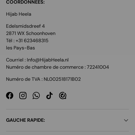
COORDONNÉES:
Hijab Heela
Edelsmidsdreef 4
2871 WX Schoonhoven
Tél : +31 623468315
les Pays-Bas
Courriel : Info@HijabHeela.nl
Numéro de chambre de commerce : 72241004
Numéro de TVA : NL002518171B02
Facebook
Instagram
WhatsApp
TikTok
GAUCHE RAPIDE: