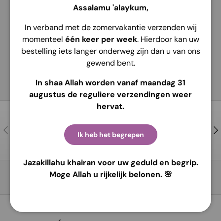
Assalamu 'alaykum,
Longueur avant mesurée à partir du bas du
In verband met de zomervakantie verzenden wij
menton.
momenteel
één keer per week
. Hierdoor kan uw
bestelling iets langer onderweg zijn dan u van ons
gewend bent.
In shaa Allah worden vanaf maandag 31
augustus de reguliere verzendingen weer
hervat.
Contactez-nous
Précédent
Sui
Ik heb het begrepen
Pour de l’aide et des conseils !
Jazakillahu khairan voor uw geduld en begrip.
Moge Allah u rijkelijk belonen. 🌸
Retour en haut