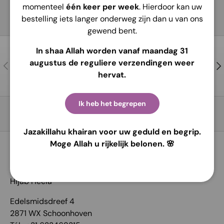
momenteel
één keer per week
. Hierdoor kan uw
bestelling iets langer onderweg zijn dan u van ons
gewend bent.
In shaa Allah worden vanaf maandag 31
Contactez-nous
augustus de reguliere verzendingen weer
Précédent
Sui
Pour de l’aide et des conseils !
hervat.
Ik heb het begrepen
Retour en haut
Jazakillahu khairan voor uw geduld en begrip.
Moge Allah u rijkelijk belonen. 🌸
COORDONNÉES:
Hijab Heela
Edelsmidsdreef 4
2871 WX Schoonhoven