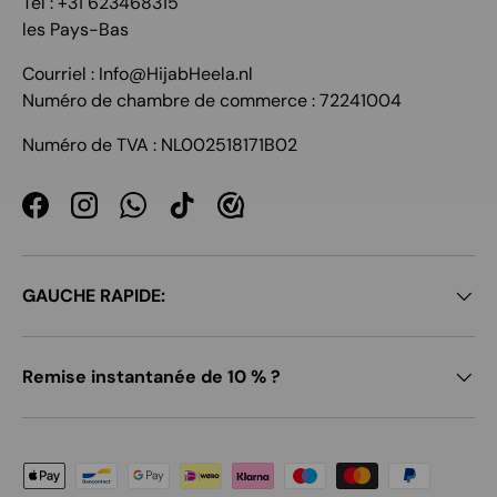
Tél : +31 623468315
les Pays-Bas
Courriel : Info@HijabHeela.nl
Numéro de chambre de commerce : 72241004
Numéro de TVA : NL002518171B02
Facebook
Instagram
WhatsApp
TikTok
GAUCHE RAPIDE:
Remise instantanée de 10 % ?
Moyens de paiement acceptés