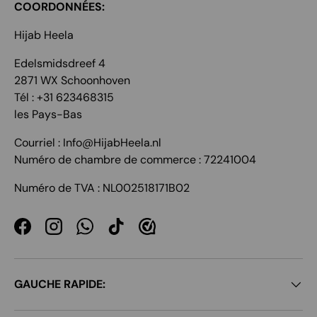
COORDONNÉES:
Hijab Heela
Edelsmidsdreef 4
2871 WX Schoonhoven
Tél : +31 623468315
les Pays-Bas
Courriel : Info@HijabHeela.nl
Numéro de chambre de commerce : 72241004
Numéro de TVA : NL002518171B02
Facebook
Instagram
WhatsApp
TikTok
GAUCHE RAPIDE: