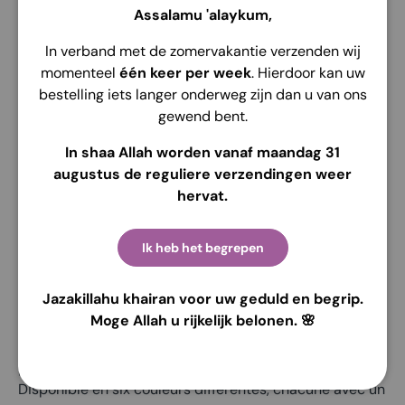
Voir les informations de la boutique
Assalamu 'alaykum,
In verband met de zomervakantie verzenden wij
momenteel
één keer per week
. Hierdoor kan uw
bestelling iets langer onderweg zijn dan u van ons
gewend bent.
Description
Envoi
Retour
In shaa Allah worden vanaf maandag 31
augustus de reguliere verzendingen weer
Détails
hervat.
Marque : Hijab Heela
Tailles : Taille unique 70 x 110 cm
Ik heb het begrepen
Couleur : Div. Colorer
Jazakillahu khairan voor uw geduld en begrip.
Description du produit
Moge Allah u rijkelijk belonen. 🌸
Une Sejadah belle, savoureuse et robuste où l'on peut
prier longtemps et souvent in sha Allah !
Disponible en six couleurs différentes, chacune avec un