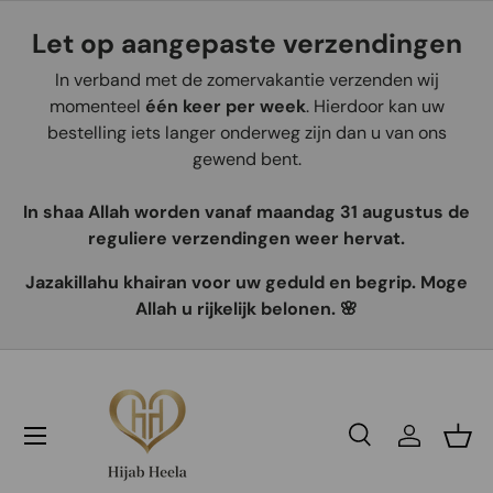
Let op aangepaste verzendingen
Aller au contenu
In verband met de zomervakantie verzenden wij
momenteel
één keer per week
. Hierdoor kan uw
bestelling iets langer onderweg zijn dan u van ons
gewend bent.
In shaa Allah worden vanaf maandag 31 augustus de
reguliere verzendingen weer hervat.
Jazakillahu khairan voor uw geduld en begrip. Moge
Allah u rijkelijk belonen. 🌸
Recherche
Se connec
Pani