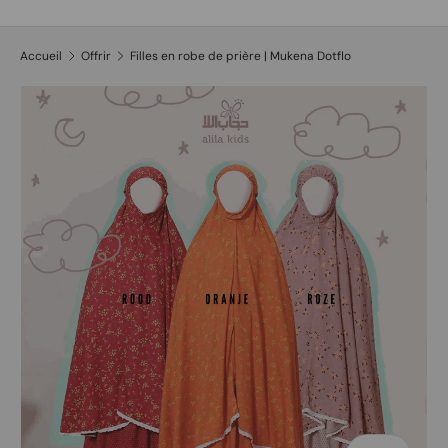
Recherche
Type de produit
Tous
Accueil
Offrir
Filles en robe de prière | Mukena Dotflo
L’image 3 est maintenant disponible dans la vue de galerie
Passer aux informations produits