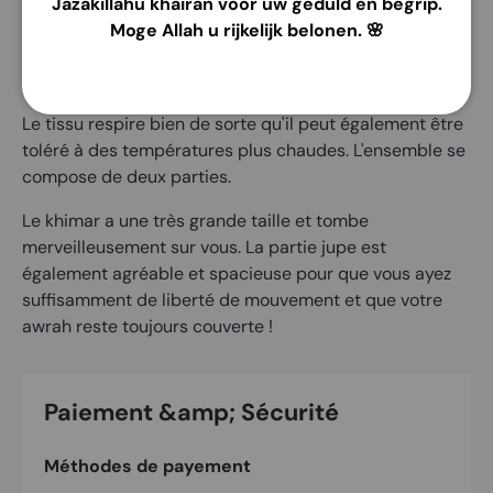
Jazakillahu khairan voor uw geduld en begrip.
Ce magnifique mukena d'Alila Kids est fabriqué dans
Moge Allah u rijkelijk belonen. 🌸
l'un des meilleurs tissus de coton disponibles et est
imprimé d'un motif joyeux.
Le tissu respire bien de sorte qu'il peut également être
toléré à des températures plus chaudes. L'ensemble se
compose de deux parties.
Le khimar a une très grande taille et tombe
merveilleusement sur vous. La partie jupe est
également agréable et spacieuse pour que vous ayez
suffisamment de liberté de mouvement et que votre
awrah reste toujours couverte !
Paiement &amp; Sécurité
Méthodes de payement