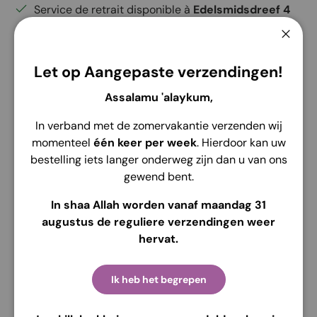
Service de retrait disponible à
Edelsmidsdreef 4
Habituellement prête en 2 heures
Voir les informations de la boutique
Ferme
Let op Aangepaste verzendingen!
Assalamu 'alaykum,
In verband met de zomervakantie verzenden wij
Description
Envoi
Retour
momenteel
één keer per week
. Hierdoor kan uw
bestelling iets langer onderweg zijn dan u van ons
Détails
gewend bent.
Marque : Alila kids
In shaa Allah worden vanaf maandag 31
augustus de reguliere verzendingen weer
Coton
hervat.
Motif de tissage : coton rayonne
Couleur : Div. couleurs
Ik heb het begrepen
Description du produit