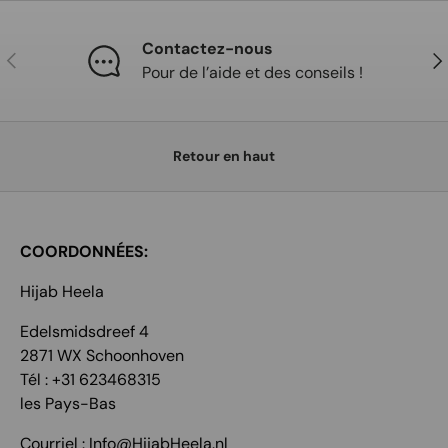
Contactez-nous
Précédent
Sui
Pour de l’aide et des conseils !
Retour en haut
COORDONNÉES:
Hijab Heela
Edelsmidsdreef 4
2871 WX Schoonhoven
Tél : +31 623468315
les Pays-Bas
Courriel : Info@HijabHeela.nl