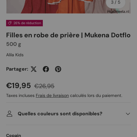
de
3
/
5
26% de réduction
Filles en robe de prière | Mukena Dotflo
500 g
Alila Kids
Partager:
Prix soldé
Prix habituel
€19,95
€26,95
Taxes incluses
Frais de livraison
calculés lors du paiement.
Quelles couleurs sont disponibles?
Copain