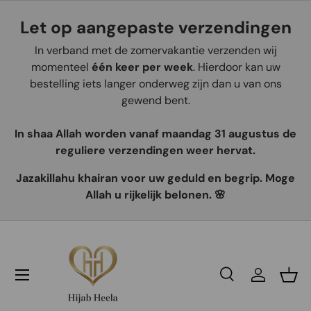
Let op aangepaste verzendingen
Aller au contenu
In verband met de zomervakantie verzenden wij
momenteel
één keer per week
. Hierdoor kan uw
bestelling iets langer onderweg zijn dan u van ons
gewend bent.
In shaa Allah worden vanaf maandag 31 augustus de
reguliere verzendingen weer hervat.
Jazakillahu khairan voor uw geduld en begrip. Moge
Allah u rijkelijk belonen. 🌸
Recherche
Se connec
Pani