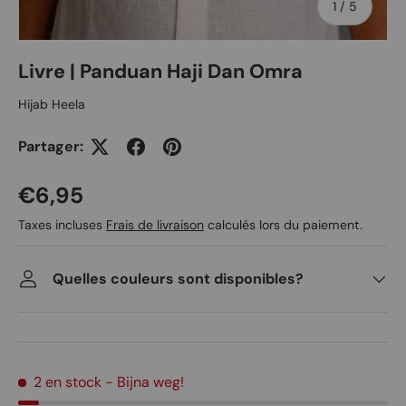
de
1
/
5
Livre | Panduan Haji Dan Omra
Hijab Heela
Partager:
Prix habituel
€6,95
Taxes incluses
Frais de livraison
calculés lors du paiement.
Quelles couleurs sont disponibles?
2 en stock
- Bijna weg!