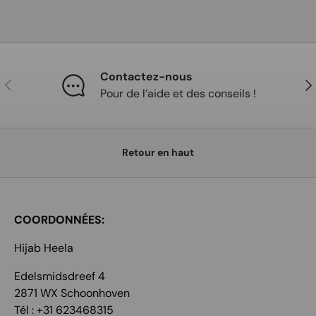
Contactez-nous
Précédent
Sui
Pour de l’aide et des conseils !
Retour en haut
COORDONNÉES:
Hijab Heela
Edelsmidsdreef 4
2871 WX Schoonhoven
Tél : +31 623468315