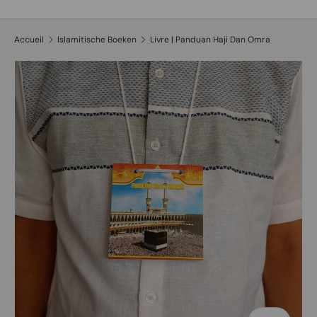
Recherche
Type de produit
Tous
Accueil
Islamitische Boeken
Livre | Panduan Haji Dan Omra
Passer aux informations produits