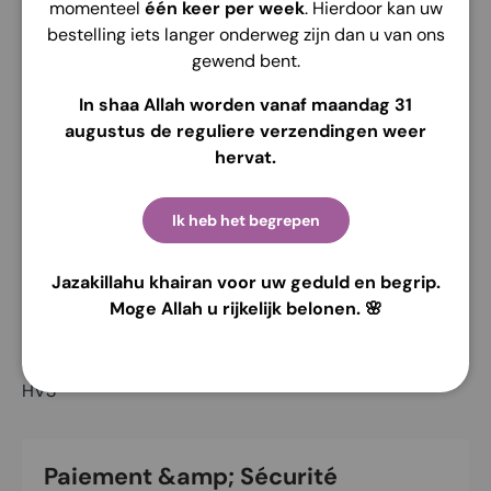
momenteel
één keer per week
. Hierdoor kan uw
bestelling iets langer onderweg zijn dan u van ons
Dimension Buku :
gewend bent.
10x10 cm
In shaa Allah worden vanaf maandag 31
Kemasan Buku :
augustus de reguliere verzendingen weer
Couverture souple
hervat.
Berat Buku :
Ik heb het begrepen
130 grammes
Jazakillahu khairan voor uw geduld en begrip.
Jourlah Halaman :
Moge Allah u rijkelijk belonen. 🌸
272 Halaman
Jenis Kertas :
HVS
Paiement &amp; Sécurité