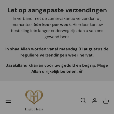
Let op aangepaste verzendingen
Aller au contenu
In verband met de zomervakantie verzenden wij
momenteel
één keer per week
. Hierdoor kan uw
bestelling iets langer onderweg zijn dan u van ons
gewend bent.
In shaa Allah worden vanaf maandag 31 augustus de
reguliere verzendingen weer hervat.
Jazakillahu khairan voor uw geduld en begrip. Moge
Allah u rijkelijk belonen. 🌸
Recherche
Se connec
Pani