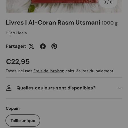
de
3
/
6
Livres | Al-Coran Rasm Utsmani
1000 g
Hijab Heela
Partager:
Prix habituel
€22,95
Taxes incluses
Frais de livraison
calculés lors du paiement.
Quelles couleurs sont disponibles?
Copain
Taille unique