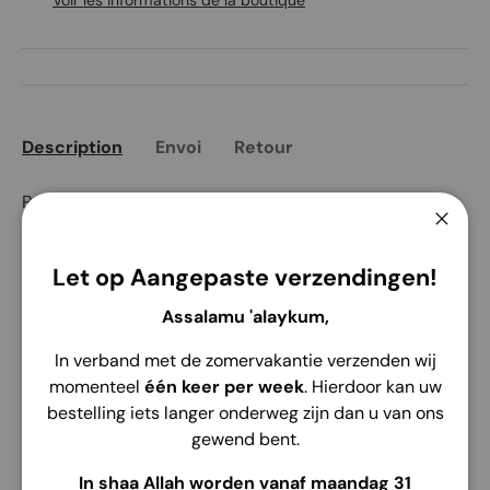
Voir les informations de la boutique
Description
Envoi
Retour
Profitez d'une expérience de lecture confortable et
attrayante avec le Al-Quran Rasm Utsmani Standard
Ferme
Indonesia. Conçu avec une attention aux détails, ce
Let op Aangepaste verzendingen!
Coran offre plusieurs excellentes fonctionnalités qui le
rendent spécial et adapté à vos besoins de prière et
Assalamu 'alaykum,
d'étude :
In verband met de zomervakantie verzenden wij
Écriture épaisse et claire
: une écriture épaisse
momenteel
één keer per week
. Hierdoor kan uw
et claire facilite la lecture, de sorte que chaque
bestelling iets langer onderweg zijn dan u van ons
verset puisse être lu confortablement et sans
gewend bent.
obstacles.
In shaa Allah worden vanaf maandag 31