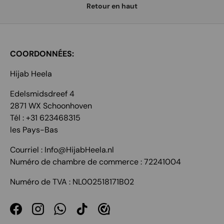
Retour en haut
COORDONNÉES:
Hijab Heela
Edelsmidsdreef 4
2871 WX Schoonhoven
Tél : +31 623468315
les Pays-Bas
Courriel : Info@HijabHeela.nl
Numéro de chambre de commerce : 72241004
Numéro de TVA : NL002518171B02
Facebook
Instagram
WhatsApp
TikTok